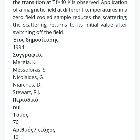
the transition at Tf=40 K is observed. Application
of a magnetic field at different temperatures in a
zero field cooled sample reduces the scattering;
the scattering returns to its initial value after
switching off the field.
Έτος δημοσίευσης
1994
Συγγραφείς
Mergia, K.

Messoloras, S.

Nicolaides, G.

Niarchos, D.

Stewart, R.J.
Περιοδικό
null
Τόμος
76
Αριθμός / τεύχος
10