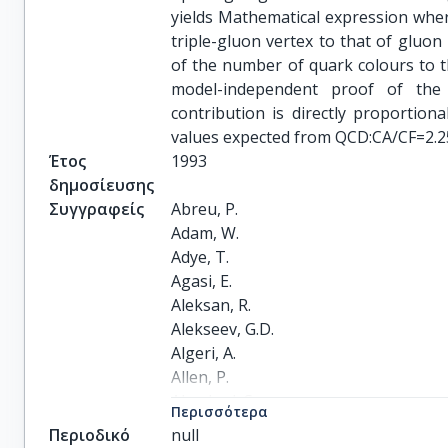
yields Mathematical expression where
triple-gluon vertex to that of gluo
of the number of quark colours to t
model-independent proof of the e
contribution is directly proportion
values expected from QCD:CA/CF=2.2
Έτος
1993
δημοσίευσης
Συγγραφείς
Abreu, P.

Adam, W.

Adye, T.

Agasi, E.

Aleksan, R.

Alekseev, G.D.

Algeri, A.

Allen, P.

Almehed, S.

Περισσότερα
Alsvaag, S.J.

Περιοδικό
null