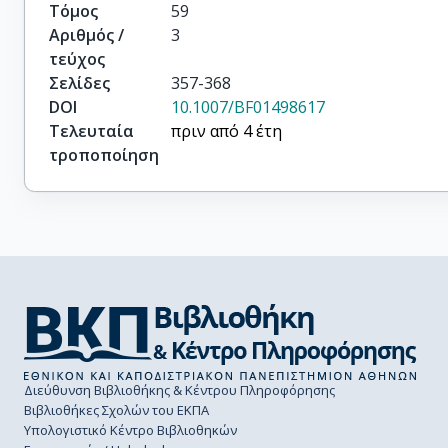
Amaldi, U.

Τόμος
59
Andreazza, A.

Αριθμός /
3
Antilogus, P.

τεύχος
Apel, W.-D.

Σελίδες
357-368
Apsimon, R.J.

DOI
10.1007/BF01498617
Arnoud, Y.

Τελευταία
πριν από 4 έτη
Åsman, B.

τροποποίηση
Augustin, J.-E.

Augustinus, A.

Baillon, P.

Bambade, P.

Barao, F.

Barate, R.

Barbiellini, G.

Bardin, D.Y.

Barker, G.J.

Baroncelli, A.

Διεύθυνση Βιβλιοθήκης & Κέντρου Πληροφόρησης
Barring, O.

Βιβλιοθήκες Σχολών του ΕΚΠΑ
Υπολογιστικό Κέντρο Βιβλιοθηκών
Barrio, J.A.
