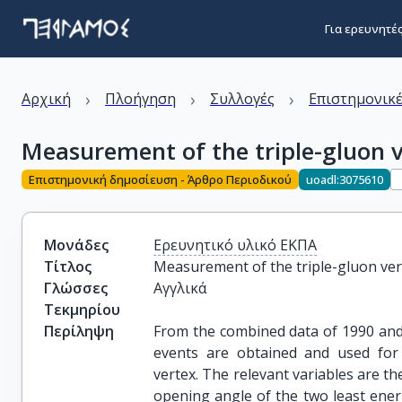
Για ερευνητέ
›
›
›
Αρχική
Πλοήγηση
Συλλογές
Επιστημονικέ
Measurement of the triple-gluon v
Επιστημονική δημοσίευση - Άρθρο Περιοδικού
uoadl:3075610
Μονάδες
Ερευνητικό υλικό ΕΚΠΑ
Τίτλος
Measurement of the triple-gluon vert
Γλώσσες
Αγγλικά
Τεκμηρίου
Περίληψη
From the combined data of 1990 and
events are obtained and used for 
vertex. The relevant variables are 
opening angle of the two least energe