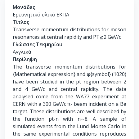
Μονάδες
Ερευνητικό υλικό ΕΚΠΑ
Τίτλος
Transverse momentum distributions for meson 
resonances at central rapidity and PT≧2 GeV/c
Γλώσσες Τεκμηρίου
Αγγλικά
Περίληψη
The transverse momentum distributions for
{Mathematical expression} and φ{symbol} (1020)
have been studied in the pt region between 2
and 4 GeV/c and central rapidity. The data
analysed come from the WA77 experiment at
CERN with a 300 GeV/c π- beam incident on a Be
target. These distributions are well described by
the function pt-n with n∼8. A sample of
simulated events from the Lund Monte Carlo in
the same experimental conditions reproduces