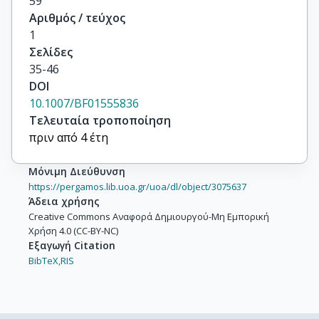
59
Lenti, V.

Αριθμός / τεύχος
Leruste, Ph.

1
Malamant, A.

Σελίδες
Manzari, V.

35-46
Narjoux, J.L.

DOI
Navach, F.

10.1007/BF01555836
Quercigh, E.

Τελευταία τροποποίηση
Šafařík, K.

πριν από 4 έτη
Sené, M.

Sené, R.

Μόνιμη Διεύθυνση
Stassinaki-Spyropoulou, M.

https://pergamos.lib.uoa.gr/uoa/dl/object/3075637
Trainor, M.T.

Άδεια χρήσης
Vassiliadis, G.

Creative Commons Αναφορά Δημιουργού-Μη Εμπορική
Χρήση 4.0 (CC-BY-NC)
Vichou, I.

Εξαγωγή Citation
Villalobos Baillie, O.

BibTeX,
RIS
Votruba, M.F.

Zitoun, R.