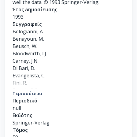
well the data. © 1993 Springer-Verlag.
Έτος δημοσίευσης
1993
Συγγραφείς
Belogianni, A.

Benayoun, M.

Beusch, W.

Bloodworth, I.J.

Carney, J.N.

Di Bari, D.

Evangelista, C.

Fini, R.

French, B.R.

Περισσότερα
Ghidini, B.

Περιοδικό
Jacholkowski, A.

null
Kahane, J.

Εκδότης
Kinson, J.B.

Springer-Verlag
Kirk, A.

Τόμος
Knudson, K.
