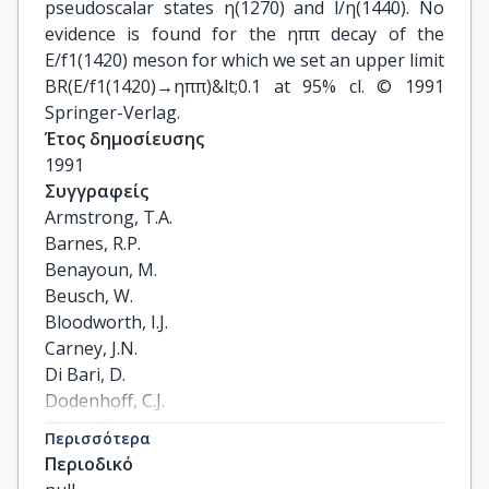
pseudoscalar states η(1270) and l/η(1440). No
evidence is found for the ηππ decay of the
E/f1(1420) meson for which we set an upper limit
BR(E/f1(1420)→ηππ)&lt;0.1 at 95% cl. © 1991
Springer-Verlag.
Έτος δημοσίευσης
1991
Συγγραφείς
Armstrong, T.A.

Barnes, R.P.

Benayoun, M.

Beusch, W.

Bloodworth, I.J.

Carney, J.N.

Di Bari, D.

Dodenhoff, C.J.

Evans, D.

Περισσότερα
French, B.R.

Περιοδικό
Ghidini, B.
