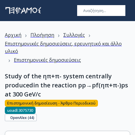
›
›
›
Αρχική
Πλοήγηση
Συλλογές
Επιστημονικές δημοσιεύσεις, ερευνητικό και άλλο
υλικό
›
Επιστημονικές δημοσιεύσεις
Study of the ηπ+π- system centrally
producedin the reaction pp→pf(ηπ+π-)ps
at 300 GeV/c
Επιστημονική δημοσίευση - Άρθρο Περιοδικού
uoadl:3075730
OpenAlex (
44
)