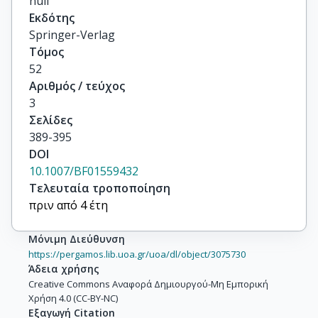
null
Girone, M.

Εκδότης
Jacholkowski, A.

Springer-Verlag
Kinson, J.B.

Τόμος
Kirk, A.

52
Knudson, K.

Αριθμός / τεύχος
Lenti, V.

3
Manzari, V.

Σελίδες
Navach, F.

389-395
Palano, A.

DOI
Quercigh, E.

10.1007/BF01559432
Sené, M.

Τελευταία τροποποίηση
Sené, R.

πριν από 4 έτη
Vassiliadis, G.

Baillie, O.V.

Μόνιμη Διεύθυνση
Votruba, M.F.
https://pergamos.lib.uoa.gr/uoa/dl/object/3075730
Άδεια χρήσης
Creative Commons Αναφορά Δημιουργού-Μη Εμπορική
Χρήση 4.0 (CC-BY-NC)
Εξαγωγή Citation