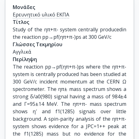
Μονάδες
Ερευνητικό υλικό ΕΚΠΑ
Τίτλος
Study of the ηπ+π- system centrally producedin 
the reaction pp→pf(ηπ+π-)ps at 300 GeV/c
Γλώσσες Τεκμηρίου
Αγγλικά
Περίληψη
The reaction pp→pf(ηπ+π-)ps where the ηπ+π-
system is centrally produced has been studied at
300 GeV/c incident momentum at the CERN Ω
spectrometer. The ηπ± mass spectrum shows a
strong δ/a0(980) signal having a mass of 984±4
and Γ=95±14 MeV. The ηπ+π- mass spectrum
shows η′ and f1(1285) signals over little
background. A spin-parity analysis of the ηπ+π-
system shows evidence for a JPC=1++ peak at
the f1(1285) mass but no evidence for the