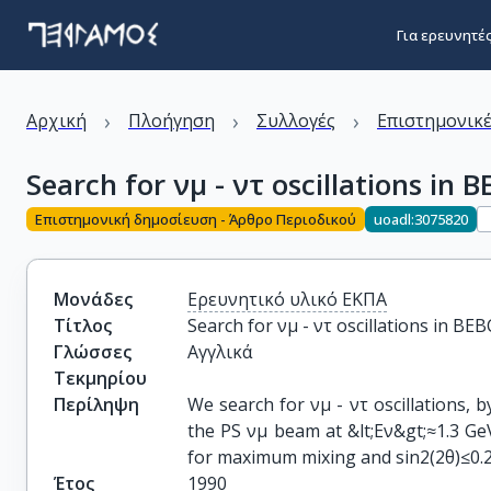
Για ερευνητέ
›
›
›
Αρχική
Πλοήγηση
Συλλογές
Επιστημονικέ
Search for νμ - ντ oscillations in 
Επιστημονική δημοσίευση - Άρθρο Περιοδικού
uoadl:3075820
Μονάδες
Ερευνητικό υλικό ΕΚΠΑ
Τίτλος
Search for νμ - ντ oscillations in BEB
Γλώσσες
Αγγλικά
Τεκμηρίου
Περίληψη
We search for νμ - ντ oscillations, 
the PS νμ beam at &lt;Eν&gt;≈1.3 Ge
for maximum mixing and sin2(2θ)≤0.2
Έτος
1990