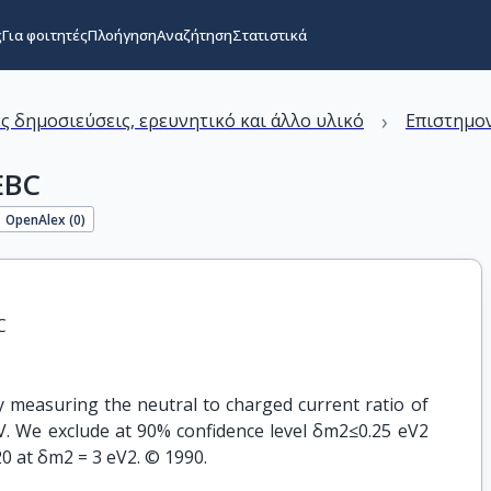
ς
Για φοιτητές
Πλοήγηση
Αναζήτηση
Στατιστικά
›
ς δημοσιεύσεις, ερευνητικό και άλλο υλικό
Επιστημον
BEBC
OpenAlex (
0
)
C
by measuring the neutral to charged current ratio of
V. We exclude at 90% confidence level δm2≤0.25 eV2
0 at δm2 = 3 eV2. © 1990.