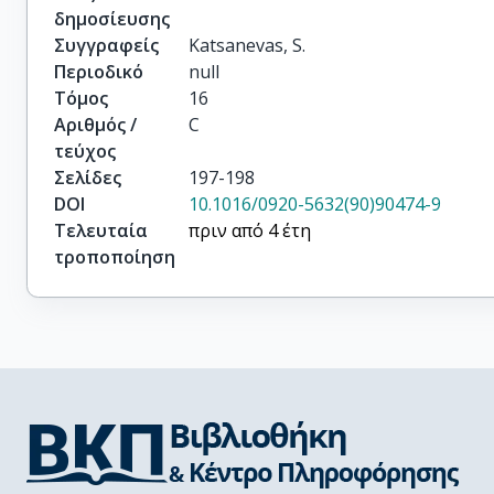
δημοσίευσης
Συγγραφείς
Katsanevas, S.
Περιοδικό
null
Τόμος
16
Αριθμός /
C
τεύχος
Σελίδες
197-198
DOI
10.1016/0920-5632(90)90474-9
Τελευταία
πριν από 4 έτη
τροποποίηση