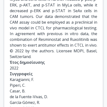
ERK, p-AKT, and p-STAT in MyLa cells, while it
decreased p-ERK and p-STAT in SeAx cells in
CAM tumors. Our data demonstrated that the
CAM assay could be employed as a preclinical in
vivo model in CTCL for pharmacological testing.
In agreement with previous in vitro data, the
combination of Resminostat and Ruxolitinib was
shown to exert antitumor effects in CTCL in vivo.
© 2022 by the authors. Licensee MDPI, Basel,
Switzerland.
Έτος δημοσίευσης
2022
Συγγραφείς
Karagianni, F.

Piperi, C.

Casar, B.

de la Fuente-Vivas, D.

García-Gómez, R.
