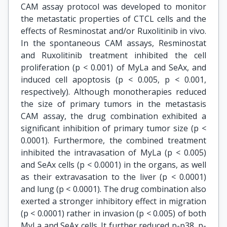
CAM assay protocol was developed to monitor
the metastatic properties of CTCL cells and the
effects of Resminostat and/or Ruxolitinib in vivo.
In the spontaneous CAM assays, Resminostat
and Ruxolitinib treatment inhibited the cell
proliferation (p < 0.001) of MyLa and SeAx, and
induced cell apoptosis (p < 0.005, p < 0.001,
respectively). Although monotherapies reduced
the size of primary tumors in the metastasis
CAM assay, the drug combination exhibited a
significant inhibition of primary tumor size (p <
0.0001). Furthermore, the combined treatment
inhibited the intravasation of MyLa (p < 0.005)
and SeAx cells (p < 0.0001) in the organs, as well
as their extravasation to the liver (p < 0.0001)
and lung (p < 0.0001). The drug combination also
exerted a stronger inhibitory effect in migration
(p < 0.0001) rather in invasion (p < 0.005) of both
MyLa and SeAx cells. It further reduced p-p38, p-