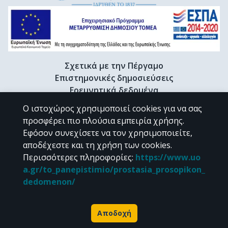
Σχετικά με την Πέργαμο
Επιστημονικές δημοσιεύσεις
Ερευνητικά δεδομένα
Διδακτορικές διατριβές & Γκρίζα βιβλιογραφία
Ο ιστοχώρος χρησιμοποιεί cookies για να σας
Προφίλ Ερευνητή
προσφέρει πιο πλούσια εμπειρία χρήσης.
Εφόσον συνεχίσετε να τον χρησιμοποιείτε,
αποδέχεστε και τη χρήση των cookies.
CC BY-NC 4.0
Περισσότερες πληροφορίες
:
https://www.uo
a.gr/to_panepistimio/prostasia_prosopikon_
Εκτός αν αναφέρεται διαφορετικά, το υλικό της "Περγάμου" διατίθεται
dedomenon/
υπό τους όρους της
CC BY-NC 4.0
άδειας Creative Commons
.
Powered by
Αποδοχή