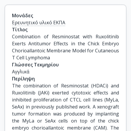
Μονάδες
Ερευνητικό υλικό ΕΚΠΑ
Τίτλος
Combination of Resminostat with Ruxolitinib 
Exerts Antitumor Effects in the Chick Embryo 
Chorioallantoic Membrane Model for Cutaneous 
T Cell Lymphoma
Γλώσσες Τεκμηρίου
Αγγλικά
Περίληψη
The combination of Resminostat (HDACi) and
Ruxolitinib (JAKi) exerted cytotoxic effects and
inhibited proliferation of CTCL cell lines (MyLa,
SeAx) in previously published work. A xenograft
tumor formation was produced by implanting
the MyLa or SeAx cells on top of the chick
embryo chorioallantoic membrane (CAM). The