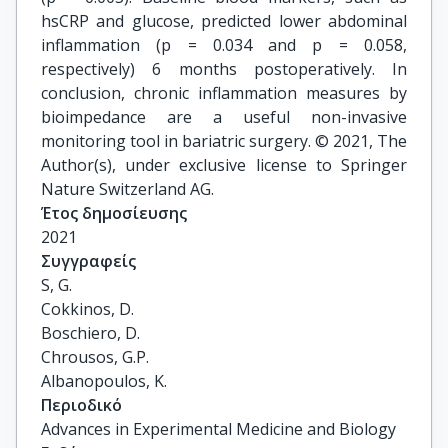
hsCRP and glucose, predicted lower abdominal
inflammation (p = 0.034 and p = 0.058,
respectively) 6 months postoperatively. In
conclusion, chronic inflammation measures by
bioimpedance are a useful non-invasive
monitoring tool in bariatric surgery. © 2021, The
Author(s), under exclusive license to Springer
Nature Switzerland AG.
Έτος δημοσίευσης
2021
Συγγραφείς
S, G.

Cokkinos, D.

Boschiero, D.

Chrousos, G.P.

Albanopoulos, K.
Περιοδικό
Advances in Experimental Medicine and Biology