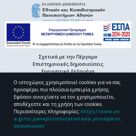
Σχετικά με την Πέργαμο
Επιστημονικές δημοσιεύσεις
Ερευνητικά δεδομένα
Διδακτορικές διατριβές & Γκρίζα βιβλιογραφία
Ο ιστοχώρος χρησιμοποιεί cookies για να σας
Προφίλ Ερευνητή
προσφέρει πιο πλούσια εμπειρία χρήσης.
Εφόσον συνεχίσετε να τον χρησιμοποιείτε,
αποδέχεστε και τη χρήση των cookies.
CC BY-NC 4.0
Περισσότερες πληροφορίες
:
https://www.uo
a.gr/to_panepistimio/prostasia_prosopikon_
Εκτός αν αναφέρεται διαφορετικά, το υλικό της "Περγάμου" διατίθεται
dedomenon/
υπό τους όρους της
CC BY-NC 4.0
άδειας Creative Commons
.