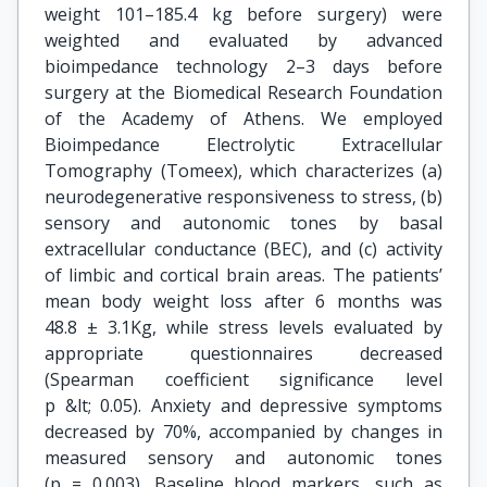
weight 101–185.4 kg before surgery) were
weighted and evaluated by advanced
bioimpedance technology 2–3 days before
surgery at the Biomedical Research Foundation
of the Academy of Athens. We employed
Bioimpedance Electrolytic Extracellular
Tomography (Tomeex), which characterizes (a)
neurodegenerative responsiveness to stress, (b)
sensory and autonomic tones by basal
extracellular conductance (BEC), and (c) activity
of limbic and cortical brain areas. The patients’
mean body weight loss after 6 months was
48.8 ± 3.1Kg, while stress levels evaluated by
appropriate questionnaires decreased
(Spearman coefficient significance level
p &lt; 0.05). Anxiety and depressive symptoms
decreased by 70%, accompanied by changes in
measured sensory and autonomic tones
(p = 0.003). Baseline blood markers, such as