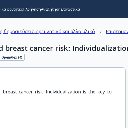
ς
Για φοιτητές
Πλοήγηση
Αναζήτηση
Στατιστικά
›
ς δημοσιεύσεις, ερευνητικό και άλλο υλικό
Επιστημον
east cancer risk: Individualization 
OpenAlex (
4
)
ast cancer risk: Individualization is the key to 