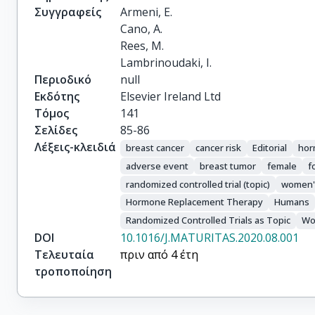
Συγγραφείς
Armeni, E.

Cano, A.

Rees, M.

Lambrinoudaki, I.
Περιοδικό
null
Εκδότης
Elsevier Ireland Ltd
Τόμος
141
Σελίδες
85-86
Λέξεις-κλειδιά
breast cancer
cancer risk
Editorial
hor
adverse event
breast tumor
female
f
randomized controlled trial (topic)
women'
Hormone Replacement Therapy
Humans
Randomized Controlled Trials as Topic
Wo
DOI
10.1016/J.MATURITAS.2020.08.001
Τελευταία
πριν από 4 έτη
τροποποίηση