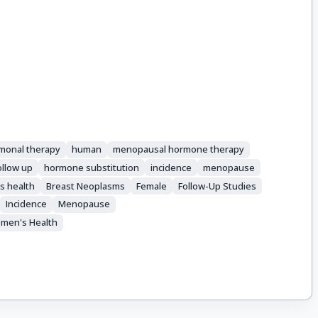
monal therapy
human
menopausal hormone therapy
ollow up
hormone substitution
incidence
menopause
s health
Breast Neoplasms
Female
Follow-Up Studies
Incidence
Menopause
men's Health