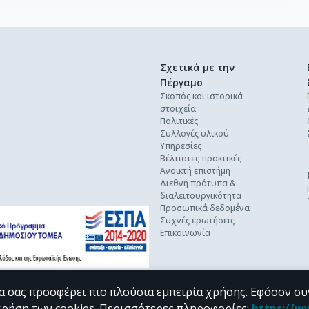
Σχετικά με την
Πέργαμο
Σκοπός και ιστορικά
στοιχεία
Πολιτικές
Συλλογές υλικού
Υπηρεσίες
Βέλτιστες πρακτικές
Ανοικτή επιστήμη
Διεθνή πρότυπα &
διαλειτουργικότητα
Προσωπικά δεδομένα
Συχνές ερωτήσεις
Επικοινωνία
α σας προσφέρει πιο πλούσια εμπειρία χρήσης. Εφόσον συ
χρήση των cookies.
Περισσότερες πληροφορίες
:
https://w