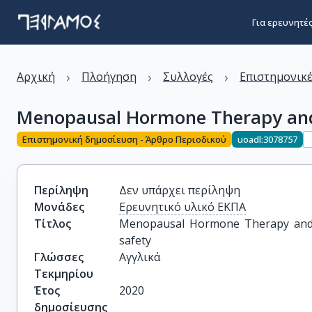
Για ερευνητέ
›
›
›
Αρχική
Πλοήγηση
Συλλογές
Επιστημονικέ
Menopausal Hormone Therapy and br
Επιστημονική δημοσίευση - Άρθρο Περιοδικού
uoadl:3078757
Περίληψη
Δεν υπάρχει περίληψη
Μονάδες
Ερευνητικό υλικό ΕΚΠΑ
Τίτλος
Menopausal Hormone Therapy and bre
safety
Γλώσσες
Αγγλικά
Τεκμηρίου
Έτος
2020
δημοσίευσης