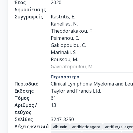
Έτος
2020
δημοσίευσης
Συγγραφείς
Kastritis, E.

Kanellias, N.

Theodorakakou, F.

Psimenou, E.

Gakiopoulou, C.

Marinaki, S.

Roussou, M.

Gavriatopoulou, M.

Migkou, M.

Περισσότερα
Fotiou, D.

Περιοδικό
Clinical Lymphoma Myeloma and Le
Eleutherakis-Papaiakovou, E.

Εκδότης
Taylor and Francis Ltd.
Malandrakis, P.

Τόμος
61
Terpos, E.

Αριθμός /
13
Dimopoulos, M.A.
τεύχος
Σελίδες
3247-3250
Λέξεις-κλειδιά
albumin
antibiotic agent
antifungal age