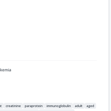
ukemia
nt
creatinine
paraprotein
immunoglobulin
adult
aged