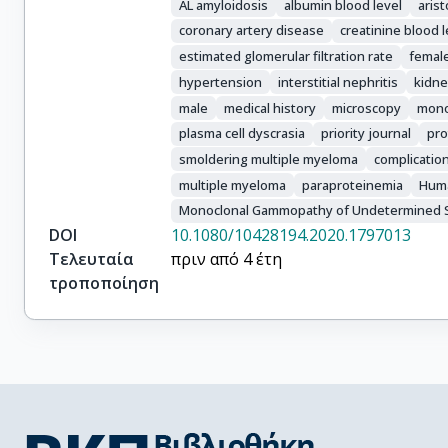
AL amyloidosis
albumin blood level
aris
coronary artery disease
creatinine blood l
estimated glomerular filtration rate
femal
hypertension
interstitial nephritis
kidne
male
medical history
microscopy
mono
plasma cell dyscrasia
priority journal
pro
smoldering multiple myeloma
complicatio
multiple myeloma
paraproteinemia
Hum
Monoclonal Gammopathy of Undetermined S
DOI
10.1080/10428194.2020.1797013
Τελευταία
πριν από 4 έτη
τροποποίηση