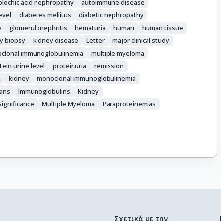
tolochic acid nephropathy
autoimmune disease
evel
diabetes mellitus
diabetic nephropathy
e
glomerulonephritis
hematuria
human
human tissue
y biopsy
kidney disease
Letter
major clinical study
clonal immunoglobulinemia
multiple myeloma
tein urine level
proteinuria
remission
n
kidney
monoclonal immunoglobulinemia
ans
Immunoglobulins
Kidney
ignificance
Multiple Myeloma
Paraproteinemias
Σχετικά με την