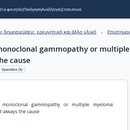
ς
Για φοιτητές
Πλοήγηση
Αναζήτηση
Στατιστικά
›
ς δημοσιεύσεις, ερευνητικό και άλλο υλικό
Επιστημον
h monoclonal gammopathy or multipl
he cause
OpenAlex (
5
)
h monoclonal gammopathy or multiple myeloma: 
 always the cause