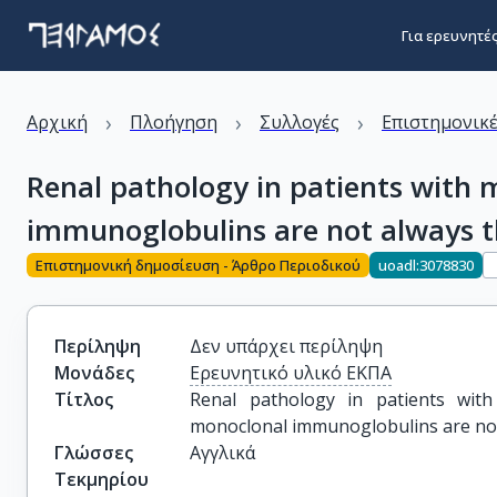
Για ερευνητέ
›
›
›
Αρχική
Πλοήγηση
Συλλογές
Επιστημονικέ
Renal pathology in patients wit
immunoglobulins are not always t
Επιστημονική δημοσίευση - Άρθρο Περιοδικού
uoadl:3078830
Περίληψη
Δεν υπάρχει περίληψη
Μονάδες
Ερευνητικό υλικό ΕΚΠΑ
Τίτλος
Renal pathology in patients wit
monoclonal immunoglobulins are not
Γλώσσες
Αγγλικά
Τεκμηρίου