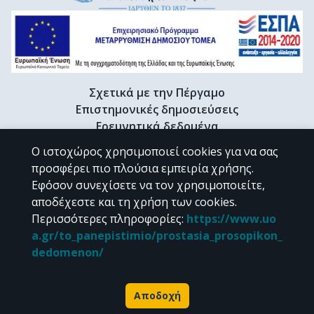
Σχετικά με την Πέργαμο
Επιστημονικές δημοσιεύσεις
Ερευνητικά δεδομένα
Διδακτορικές διατριβές & Γκρίζα βιβλιογραφία
Ο ιστοχώρος χρησιμοποιεί cookies για να σας
Προφίλ Ερευνητή
προσφέρει πιο πλούσια εμπειρία χρήσης.
Εφόσον συνεχίσετε να τον χρησιμοποιείτε,
αποδέχεστε και τη χρήση των cookies.
CC BY-NC 4.0
Περισσότερες πληροφορίες
:
https://www.uo
a.gr/to_panepistimio/prostasia_prosopikon_
Εκτός αν αναφέρεται διαφορετικά, το υλικό της "Περγάμου" διατίθεται
dedomenon/
υπό τους όρους της
CC BY-NC 4.0
άδειας Creative Commons
.
Powered by
Αποδοχή