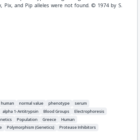
, Pix, and Pip alleles were not found. © 1974 by S.
l human
normal value
phenotype
serum
alpha 1-Antitrypsin
Blood Groups
Electrophoresis
netics
Population
Greece
Human
e
Polymorphism (Genetics)
Protease Inhibitors