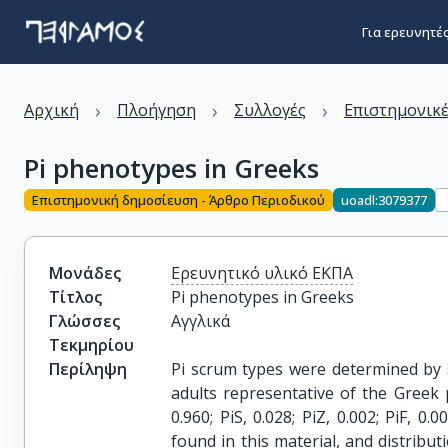
Για ερευνητέ
›
›
›
Αρχική
Πλοήγηση
Συλλογές
Επιστημονικέ
Pi phenotypes in Greeks
Επιστημονική δημοσίευση - Άρθρο Περιοδικού
uoadl:3079377
Μονάδες
Ερευνητικό υλικό ΕΚΠΑ
Τίτλος
Pi phenotypes in Greeks
Γλώσσες
Αγγλικά
Τεκμηρίου
Περίληψη
Pi scrum types were determined by s
adults representative of the Greek 
0.960; PiS, 0.028; PiZ, 0.002; PiF, 0
found in this material, and distribu