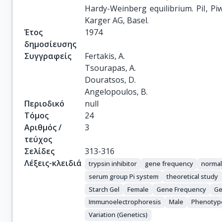
Hardy-Weinberg equilibrium. PiI, Piw
Karger AG, Basel.
Έτος
1974
δημοσίευσης
Συγγραφείς
Fertakis, A.

Tsourapas, A.

Douratsos, D.

Angelopoulos, B.
Περιοδικό
null
Τόμος
24
Αριθμός /
3
τεύχος
Σελίδες
313-316
Λέξεις-κλειδιά
trypsin inhibitor
gene frequency
norma
serum group Pi system
theoretical study
Starch Gel
Female
Gene Frequency
Ge
Immunoelectrophoresis
Male
Phenotyp
Variation (Genetics)