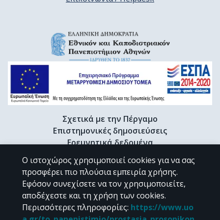
Σχετικά με την Πέργαμο
Επιστημονικές δημοσιεύσεις
Ερευνητικά δεδομένα
Διδακτορικές διατριβές & Γκρίζα βιβλιογραφία
Ο ιστοχώρος χρησιμοποιεί cookies για να σας
Προφίλ Ερευνητή
προσφέρει πιο πλούσια εμπειρία χρήσης.
Εφόσον συνεχίσετε να τον χρησιμοποιείτε,
αποδέχεστε και τη χρήση των cookies.
CC BY-NC 4.0
Περισσότερες πληροφορίες
:
https://www.uo
a.gr/to_panepistimio/prostasia_prosopikon_