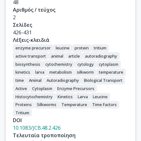
48
Αριθμός / τεύχος
2
Σελίδες
426-431
Λέξεις-κλειδιά
enzyme precursor
leucine
protein
tritium
active transport
animal
article
autoradiography
biosynthesis
cytochemistry
cytology
cytoplasm
kinetics
larva
metabolism
silkworm
temperature
time
Animal
Autoradiography
Biological Transport
Active
Cytoplasm
Enzyme Precursors
Histocytochemistry
Kinetics
Larva
Leucine
Proteins
Silkworms
Temperature
Time Factors
Tritium
DOI
10.1083/JCB.48.2.426
Τελευταία τροποποίηση