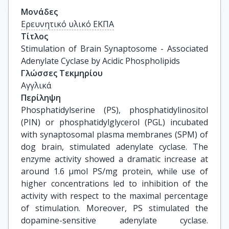
Μονάδες
Ερευνητικό υλικό ΕΚΠΑ
Τίτλος
Stimulation of Brain Synaptosome - Associated 
Adenylate Cyclase by Acidic Phospholipids
Γλώσσες Τεκμηρίου
Αγγλικά
Περίληψη
Phosphatidylserine (PS), phosphatidylinositol
(PIN) or phosphatidylglycerol (PGL) incubated
with synaptosomal plasma membranes (SPM) of
dog brain, stimulated adenylate cyclase. The
enzyme activity showed a dramatic increase at
around 1.6 μmol PS/mg protein, while use of
higher concentrations led to inhibition of the
activity with respect to the maximal percentage
of stimulation. Moreover, PS stimulated the
dopamine-sensitive adenylate cyclase.