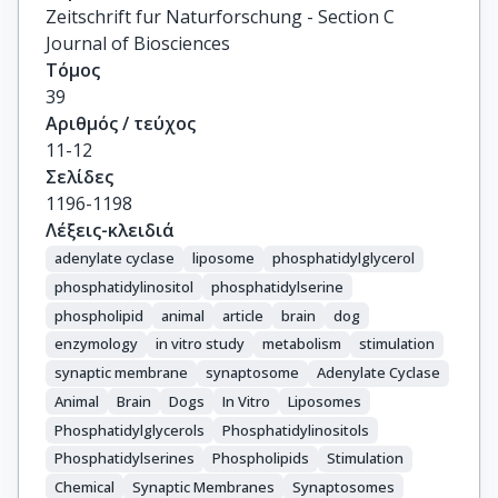
Zeitschrift fur Naturforschung - Section C
Journal of Biosciences
Τόμος
39
Αριθμός / τεύχος
11-12
Σελίδες
1196-1198
Λέξεις-κλειδιά
adenylate cyclase
liposome
phosphatidylglycerol
phosphatidylinositol
phosphatidylserine
phospholipid
animal
article
brain
dog
enzymology
in vitro study
metabolism
stimulation
synaptic membrane
synaptosome
Adenylate Cyclase
Animal
Brain
Dogs
In Vitro
Liposomes
Phosphatidylglycerols
Phosphatidylinositols
Phosphatidylserines
Phospholipids
Stimulation
Chemical
Synaptic Membranes
Synaptosomes