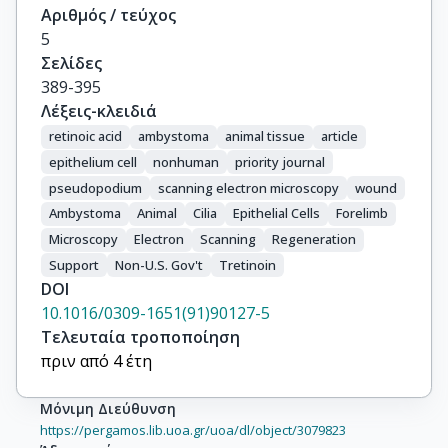
Αριθμός / τεύχος
5
Σελίδες
389-395
Λέξεις-κλειδιά
retinoic acid
ambystoma
animal tissue
article
epithelium cell
nonhuman
priority journal
pseudopodium
scanning electron microscopy
wound
Ambystoma
Animal
Cilia
Epithelial Cells
Forelimb
Microscopy
Electron
Scanning
Regeneration
Support
Non-U.S. Gov't
Tretinoin
DOI
10.1016/0309-1651(91)90127-5
Τελευταία τροποποίηση
πριν από 4 έτη
Μόνιμη Διεύθυνση
https://pergamos.lib.uoa.gr/uoa/dl/object/3079823