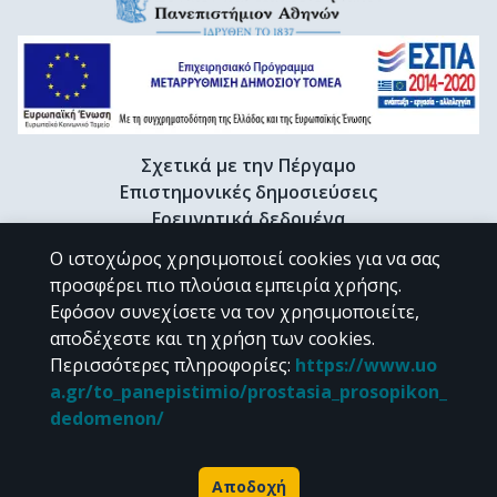
Σχετικά με την Πέργαμο
Επιστημονικές δημοσιεύσεις
Ερευνητικά δεδομένα
Διδακτορικές διατριβές & Γκρίζα βιβλιογραφία
Ο ιστοχώρος χρησιμοποιεί cookies για να σας
Προφίλ Ερευνητή
προσφέρει πιο πλούσια εμπειρία χρήσης.
Εφόσον συνεχίσετε να τον χρησιμοποιείτε,
αποδέχεστε και τη χρήση των cookies.
CC BY-NC 4.0
Περισσότερες πληροφορίες
:
https://www.uo
a.gr/to_panepistimio/prostasia_prosopikon_
Εκτός αν αναφέρεται διαφορετικά, το υλικό της "Περγάμου" διατίθεται
dedomenon/
υπό τους όρους της
CC BY-NC 4.0
άδειας Creative Commons
.
Powered by
Αποδοχή