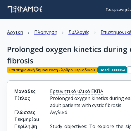
Για ερευνητέ
›
›
›
Αρχική
Πλοήγηση
Συλλογές
Επιστημονικέ
Prolonged oxygen kinetics during e
fibrosis
Επιστημονική δημοσίευση - Άρθρο Περιοδικού
uoadl:3080064
Μονάδες
Ερευνητικό υλικό ΕΚΠΑ
Τίτλος
Prolonged oxygen kinetics during ear
adult patients with cystic fibrosis
Γλώσσες
Αγγλικά
Τεκμηρίου
Περίληψη
Study objectives: To explore the si