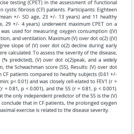
ise testing (CPET) in the assessment of functional
n cystic fibrosis (CF) patients. Participants: Eighteen
 mean +/- SD age, 23 +/- 13 years) and 11 healthy
ge, 29 +/- 4 years) underwent maximum CPET on a
is was used for measuring oxygen consumption ((V)
tion, and ventilation. Maximum (V) over dot o(2) ((V)
gree slope of (V) over dot o(2) decline during early
ere calculated. To assess the severity of the disease,
(% predicted), (V) over dot o(2)peak, and a widely
on, the Schwachman score (SS), Results: (V) over dot
in CF patients compared to healthy subjects (0.61 +/-
min; p< 0.01) and was closely cell-elated to FEV1 (r =
(r = 0.81, p < 0.001), and the SS (r = 0.81, p < 0.001).
t the only independent predictor of the SS is the (V)
e conclude that in CF patients, the prolonged oxygen
ximal exercise is related to the disease severity.