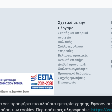
Σχετικά με την
Πέργαμο
Σκοπός και ιστορικά
στοιχεία
Πολιτικές
Συλλογές υλικού
Υπηρεσίες
Βέλτιστες πρακτικές
Ανοικτή επιστήμη
Διεθνή πρότυπα &
διαλειτουργικότητα
Προσωπικά δεδομένα
Συχνές ερωτήσεις
Επικοινωνία
α σας προσφέρει πιο πλούσια εμπειρία χρήσης. Εφόσον συ
χρήση των cookies.
Περισσότερες πληροφορίες
:
https://w