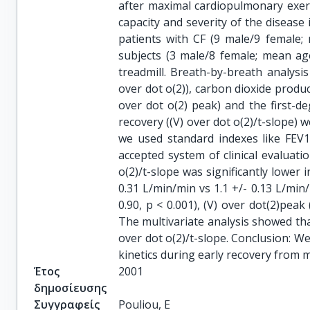
after maximal cardiopulmonary exerc
capacity and severity of the disease i
patients with CF (9 male/9 female;
subjects (3 male/8 female; mean a
treadmill. Breath-by-breath analys
over dot o(2)), carbon dioxide produc
over dot o(2) peak) and the first-de
recovery ((V) over dot o(2)/t-slope) w
we used standard indexes like FEV1 
accepted system of clinical evaluati
o(2)/t-slope was significantly lower 
0.31 L/min/min vs 1.1 +/- 0.13 L/min/
0.90, p < 0.001), (V) over dot(2)peak 
The multivariate analysis showed tha
over dot o(2)/t-slope. Conclusion: W
kinetics during early recovery from ma
Έτος
2001
δημοσίευσης
Συγγραφείς
Pouliou, E
