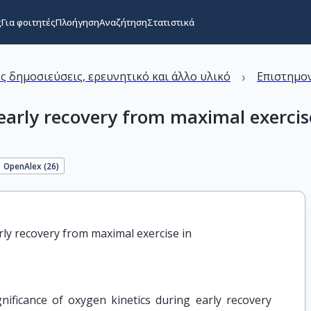
ς
Για φοιτητές
Πλοήγηση
Αναζήτηση
Στατιστικά
›
ς δημοσιεύσεις, ερευνητικό και άλλο υλικό
Επιστημον
arly recovery from maximal exercise 
OpenAlex (
26
)
ly recovery from maximal exercise in

gnificance of oxygen kinetics during early recovery