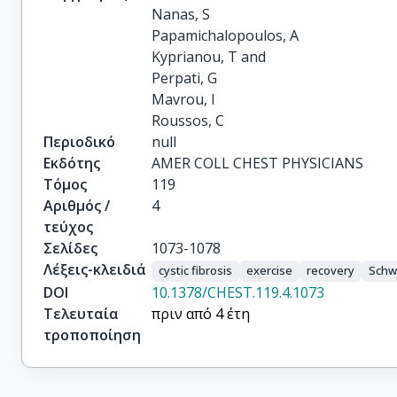
Nanas, S

Papamichalopoulos, A

Kyprianou, T and

Perpati, G

Mavrou, I

Roussos, C
Περιοδικό
null
Εκδότης
AMER COLL CHEST PHYSICIANS
Τόμος
119
Αριθμός /
4
τεύχος
Σελίδες
1073-1078
Λέξεις-κλειδιά
cystic fibrosis
exercise
recovery
Schw
DOI
10.1378/CHEST.119.4.1073
Τελευταία
πριν από 4 έτη
τροποποίηση