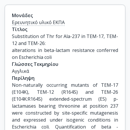
Μονάδες
Ερευνητικό υλικό ΕΚΠΑ
Τίτλος
Substitution of Thr for Ala-237 in TEM-17, TEM-
12 and TEM-26:

alterations in beta-lactam resistance conferred 
on Escherichia coli
Γλώσσες Τεκμηρίου
Αγγλικά
Περίληψη
Non-naturally occurring mutants of TEM-17
(E104K), TEM-12 (R164S) and TEM-26
(E104K:R164S) extended-spectrum (ES) p-
lactamases bearing threonine at position 237
were constructed by site-specific mutagenesis
and expressed under isogenic conditions in
Escherichia coli. Quantification of beta -