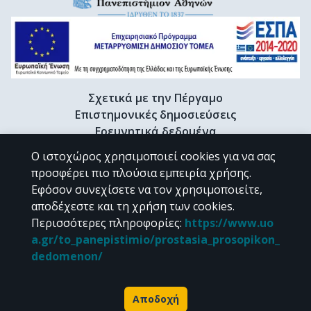
Σχετικά με την Πέργαμο
Επιστημονικές δημοσιεύσεις
Ερευνητικά δεδομένα
Διδακτορικές διατριβές & Γκρίζα βιβλιογραφία
Ο ιστοχώρος χρησιμοποιεί cookies για να σας
Προφίλ Ερευνητή
προσφέρει πιο πλούσια εμπειρία χρήσης.
Εφόσον συνεχίσετε να τον χρησιμοποιείτε,
αποδέχεστε και τη χρήση των cookies.
CC BY-NC 4.0
Περισσότερες πληροφορίες
:
https://www.uo
a.gr/to_panepistimio/prostasia_prosopikon_
Εκτός αν αναφέρεται διαφορετικά, το υλικό της "Περγάμου" διατίθεται
dedomenon/
υπό τους όρους της
CC BY-NC 4.0
άδειας Creative Commons
.
Powered by
Αποδοχή