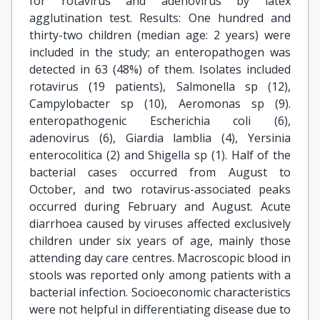
for rotavirus and adenovirus by latex
agglutination test. Results: One hundred and
thirty-two children (median age: 2 years) were
included in the study; an enteropathogen was
detected in 63 (48%) of them. Isolates included
rotavirus (19 patients), Salmonella sp (12),
Campylobacter sp (10), Aeromonas sp (9).
enteropathogenic Escherichia coli (6),
adenovirus (6), Giardia lamblia (4), Yersinia
enterocolitica (2) and Shigella sp (1). Half of the
bacterial cases occurred from August to
October, and two rotavirus-associated peaks
occurred during February and August. Acute
diarrhoea caused by viruses affected exclusively
children under six years of age, mainly those
attending day care centres. Macroscopic blood in
stools was reported only among patients with a
bacterial infection. Socioeconomic characteristics
were not helpful in differentiating disease due to