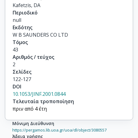
Kafetzis, DA
Περιοδικό
null
Εκδότης
W B SAUNDERS CO LTD
Τόμος
43
Αριθμός / τεύχος
2
Σελίδες
122-127
DOI
10.1053/JINF.2001.0844
Τελευταία τροποποίηση
πριν από 4 έτη
Μόνιμη Διεύθυνση
https://pergamos.lib.uoa.gr/uoa/dl/object/3080557
Άδεια χρήσης