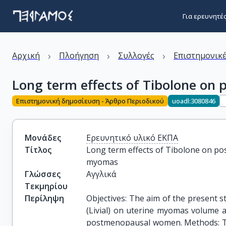
Για ερευνητέ
›
›
›
Αρχική
Πλοήγηση
Συλλογές
Επιστημονικέ
Long term effects of Tibolone o
Επιστημονική δημοσίευση - Άρθρο Περιοδικού
uoadl:3080846
Μονάδες
Ερευνητικό υλικό ΕΚΠΑ
Τίτλος
Long term effects of Tibolone on p
myomas
Γλώσσες
Αγγλικά
Τεκμηρίου
Περίληψη
Objectives: The aim of the present s
(Livial) on uterine myomas volume as 
postmenopausal women. Methods: Th