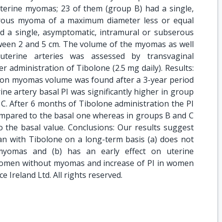
erine myomas; 23 of them (group B) had a single,
erous myoma of a maximum diameter less or equal
d a single, asymptomatic, intramural or subserous
en 2 and 5 cm. The volume of the myomas as well
 uterine arteries was assessed by transvaginal
 administration of Tibolone (2.5 mg daily). Results:
nce on myomas volume was found after a 3-year period
ine artery basal PI was significantly higher in group
C. After 6 months of Tibolone administration the PI
compared to the basal one whereas in groups B and C
o the basal value. Conclusions: Our results suggest
 with Tibolone on a long-term basis (a) does not
myomas and (b) has an early effect on uterine
women without myomas and increase of PI in women
e Ireland Ltd. All rights reserved.