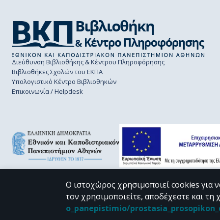
Διεύθυνση Βιβλιοθήκης & Κέντρου Πληροφόρησης
Βιβλιοθήκες Σχολών του ΕΚΠΑ
Υπολογιστικό Κέντρο Βιβλιοθηκών
Επικοινωνία / Helpdesk
Ο ιστοχώρος χρησιμοποιεί cookies για ν
τον χρησιμοποιείτε, αποδέχεστε και τη 
CC BY-NC 4.0
o_panepistimio/prostasia_prosopiko
Εκτός αν αναφέρεται διαφορετικά, το υλικό της "Περγάμου" διατίθεται 