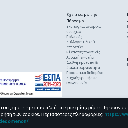
Σχετικά με την
Πέργαμο
Σκοπός και ιστορικά
στοιχεία
Πολιτικές
Συλλογές υλικού
Υπηρεσίες
Βέλτιστες πρακτικές
Ανοικτή επιστήμη
Διεθνή πρότυπα &
διαλειτουργικότητα
Προσωπικά δεδομένα
Συχνές ερωτήσεις
Επικοινωνία
α σας προσφέρει πιο πλούσια εμπειρία χρήσης. Εφόσον συ
χρήση των cookies.
Περισσότερες πληροφορίες
:
https://w
n_dedomenon/
υπό τους όρους της
CC BY-NC 4.0
άδειας Creative Commons
.