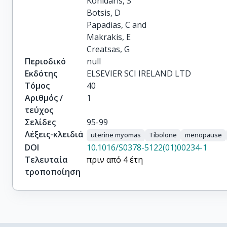
Konidaris, S

Botsis, D

Papadias, C and

Makrakis, E

Creatsas, G
Περιοδικό
null
Εκδότης
ELSEVIER SCI IRELAND LTD
Τόμος
40
Αριθμός /
1
τεύχος
Σελίδες
95-99
Λέξεις-κλειδιά
uterine myomas
Tibolone
menopause
DOI
10.1016/S0378-5122(01)00234-1
Τελευταία
πριν από 4 έτη
τροποποίηση