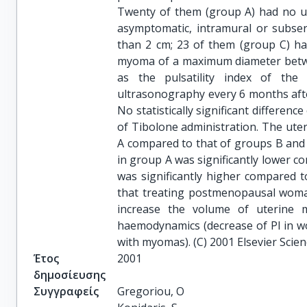
Twenty of them (group A) had no ut
asymptomatic, intramural or subs
than 2 cm; 23 of them (group C) ha
myoma of a maximum diameter betwe
as the pulsatility index of the
ultrasonography every 6 months after
No statistically significant differe
of Tibolone administration. The uter
A compared to that of groups B and 
in group A was significantly lower 
was significantly higher compared t
that treating postmenopausal woman
increase the volume of uterine 
haemodynamics (decrease of PI in 
with myomas). (C) 2001 Elsevier Scienc
Έτος
2001
δημοσίευσης
Συγγραφείς
Gregoriou, O
