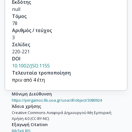
Εκδότης
null
Τόμος
78
Αριθμός / τεύχος
3
Σελίδες
220-221
DOI
10.1002/JSO.1155
Τελευταία τροποποίηση
πριν από 4 έτη
Μόνιμη Διεύθυνση
https://pergamos.lib.uoa.gr/uoa/dl/object/3080924
Άδεια χρήσης
Creative Commons Αναφορά Δημιουργού-Μη Εμπορική
Χρήση 4.0 (CC-BY-NC)
Εξαγωγή Citation
BibTeX,
RIS