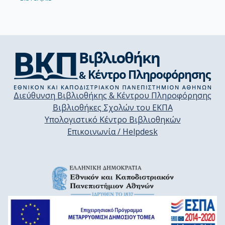
Διεύθυνση Βιβλιοθήκης & Κέντρου Πληροφόρησης
Βιβλιοθήκες Σχολών του ΕΚΠΑ
Υπολογιστικό Κέντρο Βιβλιοθηκών
Επικοινωνία / Helpdesk