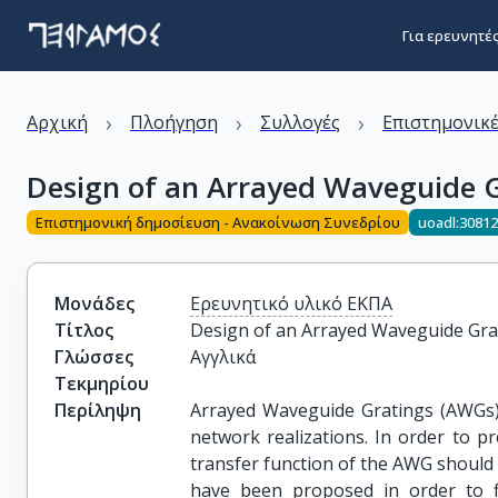
Για ερευνητέ
›
›
›
Αρχική
Πλοήγηση
Συλλογές
Επιστημονικέ
Design of an Arrayed Waveguide Gr
Επιστημονική δημοσίευση - Ανακοίνωση Συνεδρίου
uoadl:3081
Μονάδες
Ερευνητικό υλικό ΕΚΠΑ
Τίτλος
Design of an Arrayed Waveguide Grat
Γλώσσες
Αγγλικά
Τεκμηρίου
Περίληψη
Arrayed Waveguide Gratings (AWGs) 
network realizations. In order to p
transfer function of the AWG should 
have been proposed in order to fl