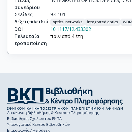
Τίτλος
INTEGRATED OPTICS: DEVICES, MAT
συνεδρίου
Σελίδες
93-101
Λέξεις-κλειδιά
optical networks
integrated optics
WD
DOI
10.1117/12.433302
Τελευταία
πριν από 4 έτη
τροποποίηση
Διεύθυνση Βιβλιοθήκης & Κέντρου Πληροφόρησης
Βιβλιοθήκες Σχολών του ΕΚΠΑ
Υπολογιστικό Κέντρο Βιβλιοθηκών
Επικοινωνία / Helpdesk