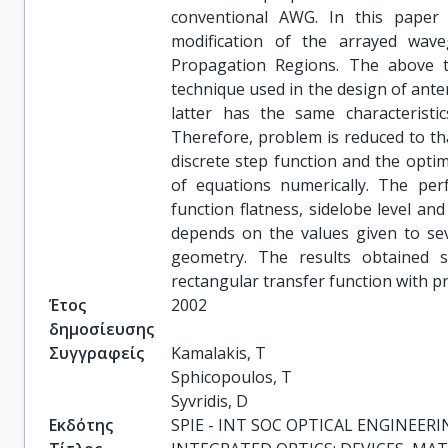
conventional AWG. In this pape
modification of the arrayed wav
Propagation Regions. The above te
technique used in the design of anten
latter has the same characteristi
Therefore, problem is reduced to tha
discrete step function and the opti
of equations numerically. The per
function flatness, sidelobe level a
depends on the values given to sev
geometry. The results obtained s
rectangular transfer function with p
Έτος
2002
δημοσίευσης
Συγγραφείς
Kamalakis, T

Sphicopoulos, T

Syvridis, D
Εκδότης
SPIE - INT SOC OPTICAL ENGINEERI