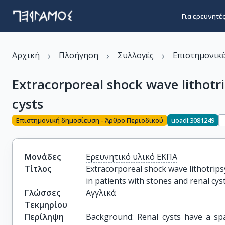
Για ερευνητέ
›
›
›
Αρχική
Πλοήγηση
Συλλογές
Επιστημονικέ
Extracorporeal shock wave lithotri
cysts
Επιστημονική δημοσίευση - Άρθρο Περιοδικού
uoadl:3081249
Μονάδες
Ερευνητικό υλικό ΕΚΠΑ
Τίτλος
Extracorporeal shock wave lithotrips
in patients with stones and renal cys
Γλώσσες
Αγγλικά
Τεκμηρίου
Περίληψη
Background: Renal cysts have a spa