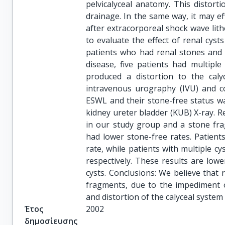
pelvicalyceal anatomy. This distort
drainage. In the same way, it may ef
after extracorporeal shock wave lith
to evaluate the effect of renal cy
patients who had renal stones and c
disease, five patients had multiple 
produced a distortion to the caly
intravenous urography (IVU) and c
ESWL and their stone-free status w
kidney ureter bladder (KUB) X-ray. R
in our study group and a stone fra
had lower stone-free rates. Patients
rate, while patients with multiple cy
respectively. These results are lowe
cysts. Conclusions: We believe that 
fragments, due to the impediment o
and distortion of the calyceal system 
Έτος
2002
δημοσίευσης