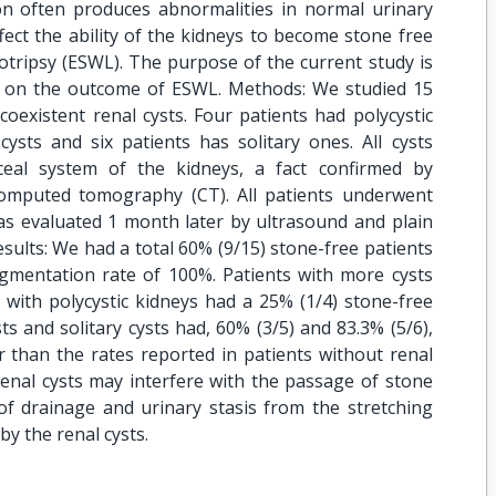
ion often produces abnormalities in normal urinary
fect the ability of the kidneys to become stone free
otripsy (ESWL). The purpose of the current study is
sts on the outcome of ESWL. Methods: We studied 15
oexistent renal cysts. Four patients had polycystic
cysts and six patients has solitary ones. All cysts
ceal system of the kidneys, a fact confirmed by
omputed tomography (CT). All patients underwent
as evaluated 1 month later by ultrasound and plain
esults: We had a total 60% (9/15) stone-free patients
gmentation rate of 100%. Patients with more cysts
 with polycystic kidneys had a 25% (1/4) stone-free
sts and solitary cysts had, 60% (3/5) and 83.3% (5/6),
r than the rates reported in patients without renal
renal cysts may interfere with the passage of stone
f drainage and urinary stasis from the stretching
by the renal cysts.