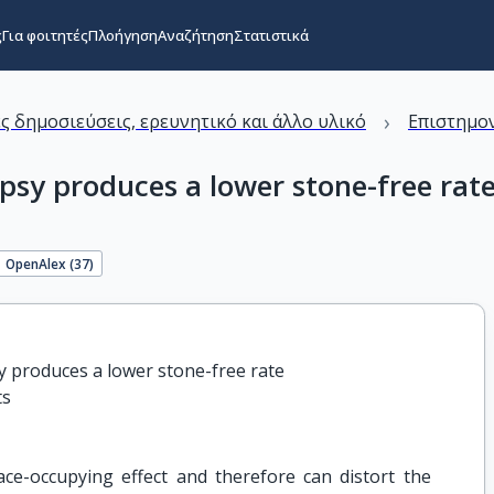
ς
Για φοιτητές
Πλοήγηση
Αναζήτηση
Στατιστικά
›
ς δημοσιεύσεις, ερευνητικό και άλλο υλικό
Επιστημον
psy produces a lower stone-free rate
OpenAlex (
37
)
y produces a lower stone-free rate

ts
ce-occupying effect and therefore can distort the