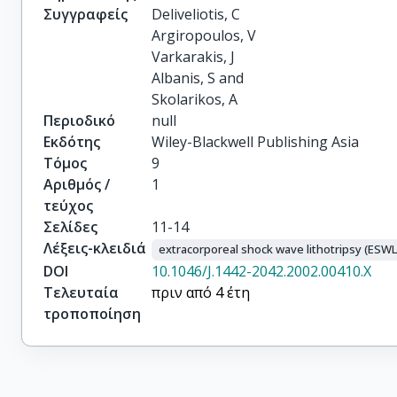
Συγγραφείς
Deliveliotis, C

Argiropoulos, V

Varkarakis, J

Albanis, S and

Skolarikos, A
Περιοδικό
null
Εκδότης
Wiley-Blackwell Publishing Asia
Τόμος
9
Αριθμός /
1
τεύχος
Σελίδες
11-14
Λέξεις-κλειδιά
extracorporeal shock wave lithotripsy (ESWL
DOI
10.1046/J.1442-2042.2002.00410.X
Τελευταία
πριν από 4 έτη
τροποποίηση