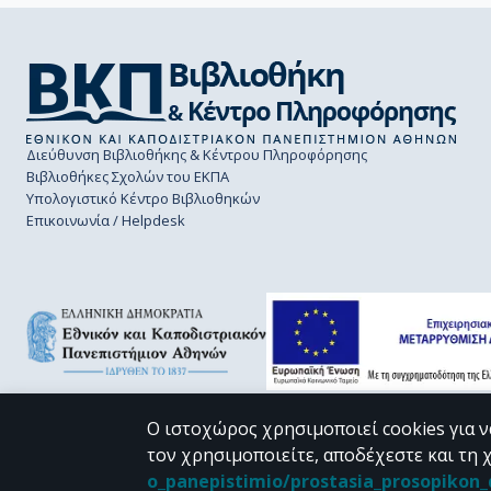
Διεύθυνση Βιβλιοθήκης & Κέντρου Πληροφόρησης
Βιβλιοθήκες Σχολών του ΕΚΠΑ
Υπολογιστικό Κέντρο Βιβλιοθηκών
Επικοινωνία / Helpdesk
Ο ιστοχώρος χρησιμοποιεί cookies για ν
τον χρησιμοποιείτε, αποδέχεστε και τη 
CC BY-NC 4.0
o_panepistimio/prostasia_prosopiko