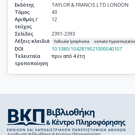
Εκδότης
TAYLOR & FRANCIS LTD LONDON
Τόμος
43
Αριθμός /
12
τεύχος
Σελίδες
2391-2393
Λέξεις-κλειδιά
follicular lymphoma
somatic hypermutatio
DOI
10.1080/1042819021000040107
Τελευταία
πριν από 4 έτη
τροποποίηση
Διεύθυνση Βιβλιοθήκης & Κέντρου Πληροφόρησης