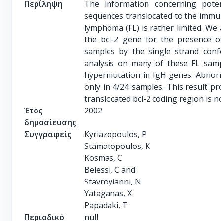
Περίληψη
The information concerning poten
sequences translocated to the immuno
lymphoma (FL) is rather limited. We
the bcl-2 gene for the presence of
samples by the single strand conf
analysis on many of these FL samp
hypermutation in IgH genes. Abnorm
only in 4/24 samples. This result pr
translocated bcl-2 coding region is 
Έτος
2002
δημοσίευσης
Συγγραφείς
Kyriazopoulos, P

Stamatopoulos, K

Kosmas, C

Belessi, C and

Stavroyianni, N

Yataganas, X

Papadaki, T
Περιοδικό
null