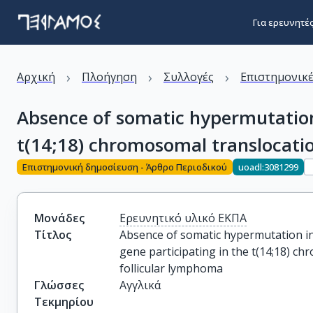
Για ερευνητέ
›
›
›
Αρχική
Πλοήγηση
Συλλογές
Επιστημονικέ
Absence of somatic hypermutation 
t(14;18) chromosomal translocatio
Επιστημονική δημοσίευση - Άρθρο Περιοδικού
uoadl:3081299
Μονάδες
Ερευνητικό υλικό ΕΚΠΑ
Τίτλος
Absence of somatic hypermutation in 
gene participating in the t(14;18) ch
follicular lymphoma
Γλώσσες
Αγγλικά
Τεκμηρίου