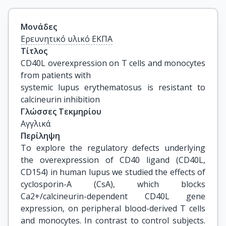
Μονάδες
Ερευνητικό υλικό ΕΚΠΑ
Τίτλος
CD40L overexpression on T cells and monocytes 
from patients with

systemic lupus erythematosus is resistant to 
calcineurin inhibition
Γλώσσες Τεκμηρίου
Αγγλικά
Περίληψη
To explore the regulatory defects underlying
the overexpression of CD40 ligand (CD40L,
CD154) in human lupus we studied the effects of
cyclosporin-A (CsA), which blocks
Ca2+/calcineurin-dependent CD40L gene
expression, on peripheral blood-derived T cells
and monocytes. In contrast to control subjects.