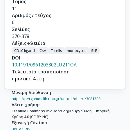
Τόμος
11
Αριθμός / τεύχος
6
Σελίδες
370-378
Λέξεις-κλειδιά
CD40 ligand
CsA
T cells
monocytes
SLE
DOI
10.1191/0961203302LU211OA
Τελευταία τροποποίηση
πριν από 4 έτη
Μόνιμη Διεύθυνση
https://pergamos.lib.uoa.gr/uoa/dl/object/3081308
Άδεια χρήσης
Creative Commons Αναφορά Δημιουργού-Μη Εμπορική
Χρήση 4.0 (CC-BY-NC)
Εξαγωγή Citation
BibTeX,
RIS