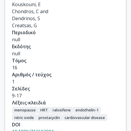
Kouskouni, E

Chondros, C and

Dendrinos, S

Creatsas, G
Περιοδικό
null
Εκδότης
null
Τόμος
16
Αριθμός / τεύχος
1
Σελίδες
9-17
Λέξεις-κλειδιά
menopause
HRT
raloxifene
endothelin-1
nitric oxide
prostacyclin
cardiovascular disease
DOI