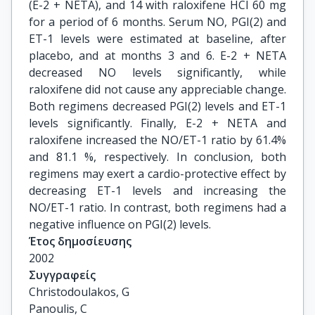
(E-2 + NETA), and 14 with raloxifene HCl 60 mg
for a period of 6 months. Serum NO, PGI(2) and
ET-1 levels were estimated at baseline, after
placebo, and at months 3 and 6. E-2 + NETA
decreased NO levels significantly, while
raloxifene did not cause any appreciable change.
Both regimens decreased PGI(2) levels and ET-1
levels significantly. Finally, E-2 + NETA and
raloxifene increased the NO/ET-1 ratio by 61.4%
and 81.1 %, respectively. In conclusion, both
regimens may exert a cardio-protective effect by
decreasing ET-1 levels and increasing the
NO/ET-1 ratio. In contrast, both regimens had a
negative influence on PGI(2) levels.
Έτος δημοσίευσης
2002
Συγγραφείς
Christodoulakos, G

Panoulis, C
