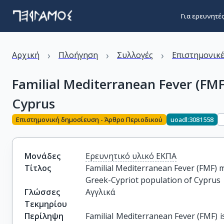
Για ερευνητέ
›
›
›
Αρχική
Πλοήγηση
Συλλογές
Επιστημονικέ
Familial Mediterranean Fever (FMF
Cyprus
Επιστημονική δημοσίευση - Άρθρο Περιοδικού
uoadl:3081558
Μονάδες
Ερευνητικό υλικό ΕΚΠΑ
Τίτλος
Familial Mediterranean Fever (FMF) m
Greek-Cypriot population of Cyprus
Γλώσσες
Αγγλικά
Τεκμηρίου
Περίληψη
Familial Mediterranean Fever (FMF) i