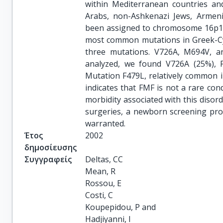
within Mediterranean countries and
Arabs, non-Ashkenazi Jews, Armen
been assigned to chromosome 16p13.
most common mutations in Greek-Cypr
three mutations. V726A, M694V, 
analyzed, we found V726A (25%), F
Mutation F479L, relatively common in
indicates that FMF is not a rare con
morbidity associated with this disor
surgeries, a newborn screening pro
warranted.
Έτος
2002
δημοσίευσης
Συγγραφείς
Deltas, CC

Mean, R

Rossou, E

Costi, C

Koupepidou, P and

Hadjiyanni, I
