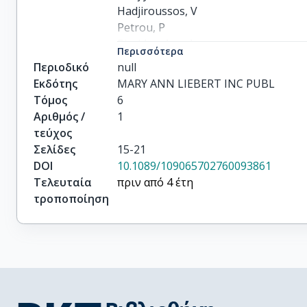
Hadjiroussos, V

Petrou, P

Pierides, A and

Περισσότερα
Lamnisou, K

Περιοδικό
null
Koptides, M
Εκδότης
MARY ANN LIEBERT INC PUBL
Τόμος
6
Αριθμός /
1
τεύχος
Σελίδες
15-21
DOI
10.1089/109065702760093861
Τελευταία
πριν από 4 έτη
τροποποίηση