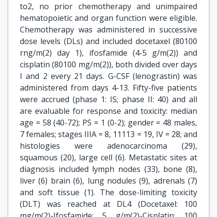
to2, no prior chemotherapy and unimpaired
hematopoietic and organ function were eligible.
Chemotherapy was administered in successive
dose levels (DLs) and included docetaxel (80100
rng/m(2) day 1), ifosfamide (4-5 g/m(2)) and
cisplatin (80100 mg/m(2)), both divided over days
I and 2 every 21 days. G-CSF (lenograstin) was
administered from days 4-13. Fifty-five patients
were accrued (phase 1: IS; phase II: 40) and all
are evaluable for response and toxicity: median
age = 58 (40-72); PS = 1 (0-2); gender = 48 males,
7 females; stages IIIA = 8, 11113 = 19, IV = 28; and
histologies were adenocarcinoma (29),
squamous (20), large cell (6). Metastatic sites at
diagnosis included lymph nodes (33), bone (8),
liver (6) brain (6), lung nodules (9), adrenals (7)
and soft tissue (1). The dose-limiting toxicity
(DLT) was reached at DL4 (Docetaxel: 100
mg/m(2)-Ifosfamide: 5 g/m(2)-Cisplatin: 100