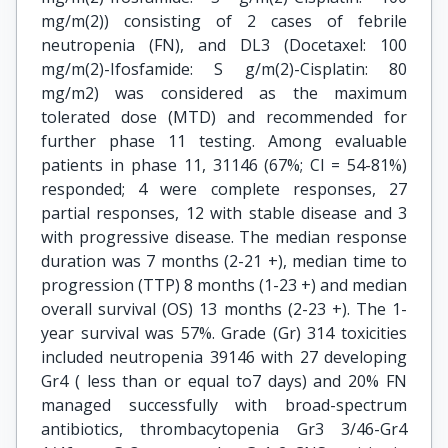
mg/m(2)) consisting of 2 cases of febrile
neutropenia (FN), and DL3 (Docetaxel: 100
mg/m(2)-Ifosfamide: S g/m(2)-Cisplatin: 80
mg/m2) was considered as the maximum
tolerated dose (MTD) and recommended for
further phase 11 testing. Among evaluable
patients in phase 11, 31146 (67%; Cl = 54-81%)
responded; 4 were complete responses, 27
partial responses, 12 with stable disease and 3
with progressive disease. The median response
duration was 7 months (2-21 +), median time to
progression (TTP) 8 months (1-23 +) and median
overall survival (OS) 13 months (2-23 +). The 1-
year survival was 57%. Grade (Gr) 314 toxicities
included neutropenia 39146 with 27 developing
Gr4 ( less than or equal to7 days) and 20% FN
managed successfully with broad-spectrum
antibiotics, thrombacytopenia Gr3 3/46-Gr4