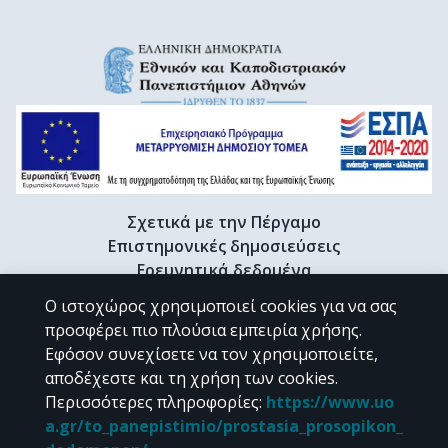
Σχετικά με την Πέργαμο
Επιστημονικές δημοσιεύσεις
Ερευνητικά δεδομένα
Διδακτορικές διατριβές & Γκρίζα βιβλιογραφία
Ο ιστοχώρος χρησιμοποιεί cookies για να σας
Προφίλ Ερευνητή
προσφέρει πιο πλούσια εμπειρία χρήσης.
Εφόσον συνεχίσετε να τον χρησιμοποιείτε,
αποδέχεστε και τη χρήση των cookies.
CC BY-NC 4.0
Περισσότερες πληροφορίες
:
https://www.uo
a.gr/to_panepistimio/prostasia_prosopikon_
Εκτός αν αναφέρεται διαφορετικά, το υλικό της "Περγάμου" διατίθεται