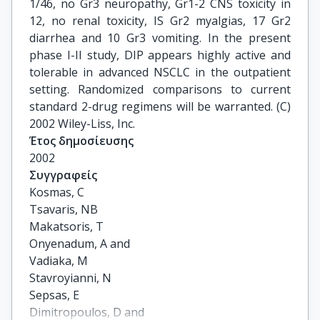
1/46, no Gr3 neuropathy, Gr1-2 CNS toxicity in
12, no renal toxicity, IS Gr2 myalgias, 17 Gr2
diarrhea and 10 Gr3 vomiting. In the present
phase I-II study, DIP appears highly active and
tolerable in advanced NSCLC in the outpatient
setting. Randomized comparisons to current
standard 2-drug regimens will be warranted. (C)
2002 Wiley-Liss, Inc.
Έτος δημοσίευσης
2002
Συγγραφείς
Kosmas, C

Tsavaris, NB

Makatsoris, T

Onyenadum, A and

Vadiaka, M

Stavroyianni, N

Sepsas, E

Dimitropoulos, D and
