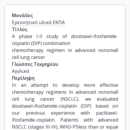
Μονάδες
Ερευνητικό υλικό ΕΚΠΑ
Τίτλος
A phase I-II study of docetaxel-ifosfamide-
cisplatin (DIP) combination

chemotherapy regimen in advanced nonsmall 
cell lung cancer
Γλώσσες Τεκμηρίου
Αγγλικά
Περίληψη
In an attempt to develop more effective
chemotherapy regimens in advanced nonsmall
cell lung cancer (NSCLC), we evaluated
docetaxel-ifosfamide-cisplatin (DIP) based on
our previous experience with paclitaxel-
ifosfamide-cisplatin. Patients with advanced
NSCLC (stages III-IV), WHO-PSless than or equal