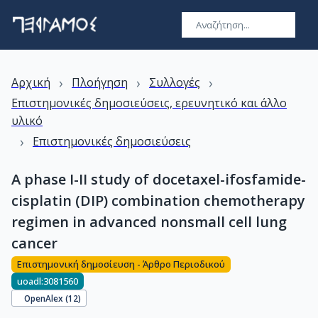
›
›
›
Αρχική
Πλοήγηση
Συλλογές
Επιστημονικές δημοσιεύσεις, ερευνητικό και άλλο
υλικό
›
Επιστημονικές δημοσιεύσεις
A phase I-II study of docetaxel-ifosfamide-
cisplatin (DIP) combination chemotherapy
regimen in advanced nonsmall cell lung
cancer
Επιστημονική δημοσίευση - Άρθρο Περιοδικού
uoadl:3081560
OpenAlex (
12
)