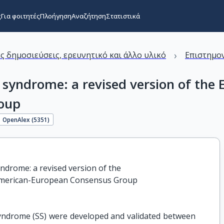
ς
Για φοιτητές
Πλοήγηση
Αναζήτηση
Στατιστικά
›
ς δημοσιεύσεις, ερευνητικό και άλλο υλικό
Επιστημον
's syndrome: a revised version of the
oup
OpenAlex (
5351
)
syndrome: a revised version of the

 American-European Consensus Group
s syndrome (SS) were developed and validated between