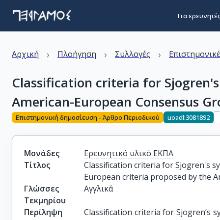
Για ερευνητέ
›
›
›
Αρχική
Πλοήγηση
Συλλογές
Επιστημονικέ
Classification criteria for Sjogren
American-European Consensus Gr
Επιστημονική δημοσίευση - Άρθρο Περιοδικού
uoadl:3081892
Μονάδες
Ερευνητικό υλικό ΕΚΠΑ
Τίτλος
Classification criteria for Sjogren's 
European criteria proposed by the
Γλώσσες
Αγγλικά
Τεκμηρίου
Περίληψη
Classification criteria for Sjogren’