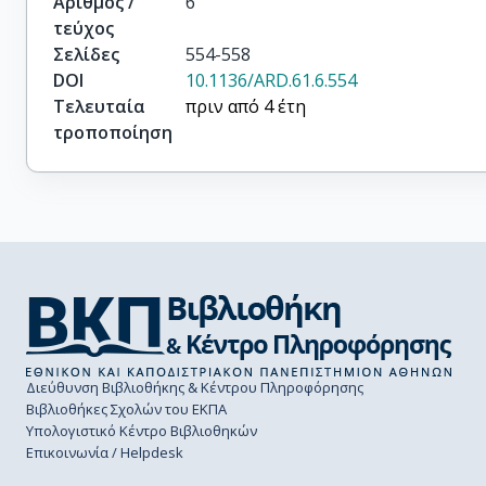
Αριθμός /
6
European Study Grp Classification
τεύχος
Σελίδες
554-558
DOI
10.1136/ARD.61.6.554
Τελευταία
πριν από 4 έτη
τροποποίηση
Διεύθυνση Βιβλιοθήκης & Κέντρου Πληροφόρησης
Βιβλιοθήκες Σχολών του ΕΚΠΑ
Υπολογιστικό Κέντρο Βιβλιοθηκών
Επικοινωνία / Helpdesk