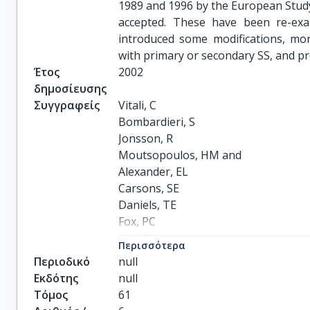
1989 and 1996 by the European Study 
accepted. These have been re-e
introduced some modifications, more
with primary or secondary SS, and pro
Έτος
2002
δημοσίευσης
Συγγραφείς
Vitali, C

Bombardieri, S

Jonsson, R

Moutsopoulos, HM and

Alexander, EL

Carsons, SE

Daniels, TE

Fox, PC

Fox, RI

Περισσότερα
and Kassan, SS

Περιοδικό
null
Pillemer, SR

Εκδότης
null
Talal, N

Τόμος
61
Weisman, MH and
