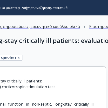
ς
Για φοιτητές
Πλοήγηση
Αναζήτηση
Στατιστικά
›
ς δημοσιεύσεις, ερευνητικό και άλλο υλικό
Επιστημον
-stay critically ill patients: evaluat
OpenAlex (
14
)
 critically ill patients:

 corticotropin stimulation test
al function in non-septic, long-stay critically ill