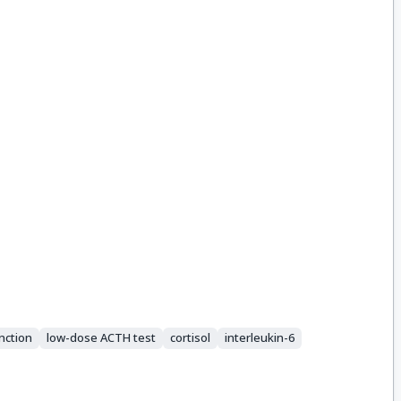
nction
low-dose ACTH test
cortisol
interleukin-6