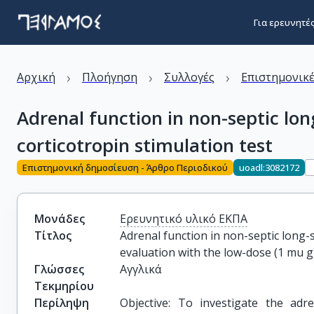
Για ερευνητέ
›
›
›
Αρχική
Πλοήγηση
Συλλογές
Επιστημονικέ
Adrenal function in non-septic long
corticotropin stimulation test
Επιστημονική δημοσίευση - Άρθρο Περιοδικού
uoadl:3082172
Μονάδες
Ερευνητικό υλικό ΕΚΠΑ
Τίτλος
Adrenal function in non-septic long-stay
evaluation with the low-dose (1 mu g)
Γλώσσες
Αγγλικά
Τεκμηρίου
Περίληψη
Objective: To investigate the adren