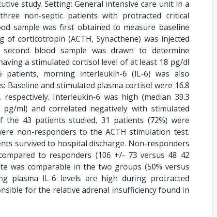
utive study. Setting: General intensive care unit in a
-three non-septic patients with protracted critical
lood sample was first obtained to measure baseline
g of corticotropin (ACTH, Synacthene) was injected
a second blood sample was drawn to determine
aving a stimulated cortisol level of at least 18 pg/dl
 patients, morning interleukin-6 (IL-6) was also
 Baseline and stimulated plasma cortisol were 16.8
, respectively. Interleukin-6 was high (median 39.3
6 pg/ml) and correlated negatively with stimulated
 Of the 43 patients studied, 31 patients (72%) were
ere non-responders to the ACTH stimulation test.
ients survived to hospital discharge. Non-responders
ls compared to responders (106 +/- 73 versus 48 42
rate was comparable in the two groups (50% versus
ting plasma IL-6 levels are high during protracted
ponsible for the relative adrenal insufficiency found in