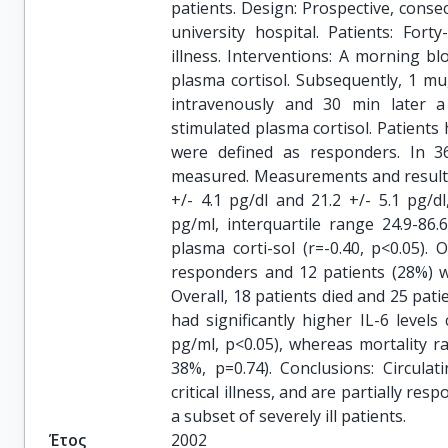
patients. Design: Prospective, consec
university hospital. Patients: Forty
illness. Interventions: A morning b
plasma cortisol. Subsequently, 1 mu
intravenously and 30 min later 
stimulated plasma cortisol. Patients h
were defined as responders. In 36
measured. Measurements and results:
+/- 4.1 pg/dl and 21.2 +/- 5.1 pg/dl
pg/ml, interquartile range 24.9-86.
plasma corti-sol (r=-0.40, p<0.05).
responders and 12 patients (28%) w
Overall, 18 patients died and 25 pat
had significantly higher IL-6 leve
pg/ml, p<0.05), whereas mortality 
38%, p=0.74). Conclusions: Circula
critical illness, and are partially res
a subset of severely ill patients.
Έτος
2002