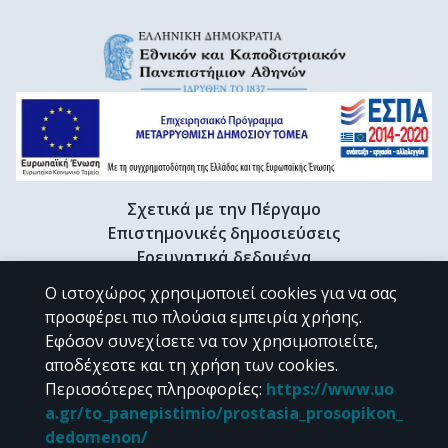
Σχετικά με την Πέργαμο
Επιστημονικές δημοσιεύσεις
Ερευνητικά δεδομένα
Διδακτορικές διατριβές & Γκρίζα βιβλιογραφία
Ο ιστοχώρος χρησιμοποιεί cookies για να σας
Προφίλ Ερευνητή
προσφέρει πιο πλούσια εμπειρία χρήσης.
Εφόσον συνεχίσετε να τον χρησιμοποιείτε,
αποδέχεστε και τη χρήση των cookies.
CC BY-NC 4.0
Περισσότερες πληροφορίες
:
https://www.uo
a.gr/to_panepistimio/prostasia_prosopikon_
Εκτός αν αναφέρεται διαφορετικά, το υλικό της "Περγάμου" διατίθεται
dedomenon/