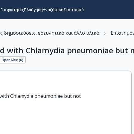
ς
Για φοιτητές
Πλοήγηση
Αναζήτηση
Στατιστικά
›
ς δημοσιεύσεις, ερευνητικό και άλλο υλικό
Επιστημον
ted with Chlamydia pneumoniae but n
OpenAlex (
6
)
d with Chlamydia pneumoniae but not
