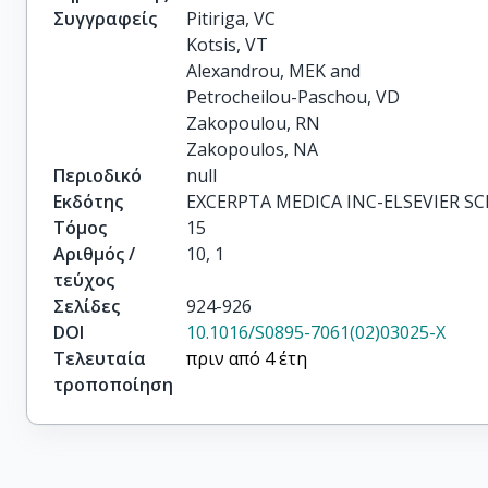
Συγγραφείς
Pitiriga, VC

Kotsis, VT

Alexandrou, MEK and

Petrocheilou-Paschou, VD

Zakopoulou, RN

Zakopoulos, NA
Περιοδικό
null
Εκδότης
EXCERPTA MEDICA INC-ELSEVIER SC
Τόμος
15
Αριθμός /
10, 1
τεύχος
Σελίδες
924-926
DOI
10.1016/S0895-7061(02)03025-X
Τελευταία
πριν από 4 έτη
τροποποίηση