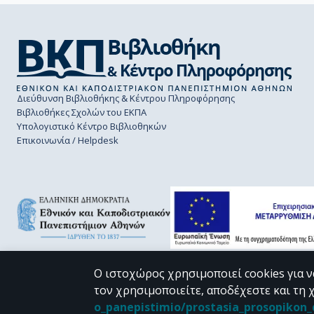
Διεύθυνση Βιβλιοθήκης & Κέντρου Πληροφόρησης
Βιβλιοθήκες Σχολών του ΕΚΠΑ
Υπολογιστικό Κέντρο Βιβλιοθηκών
Επικοινωνία / Helpdesk
Ο ιστοχώρος χρησιμοποιεί cookies για ν
τον χρησιμοποιείτε, αποδέχεστε και τη 
CC BY-NC 4.0
o_panepistimio/prostasia_prosopiko