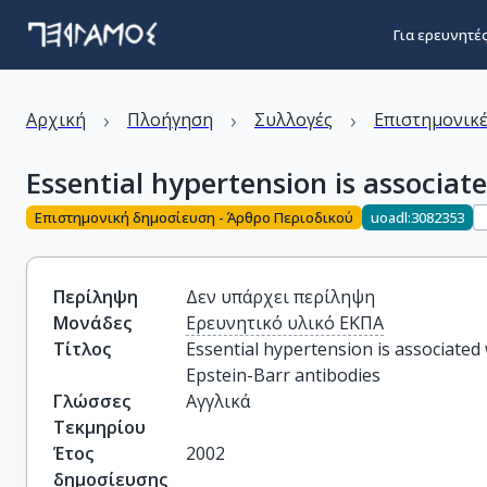
Για ερευνητέ
›
›
›
Αρχική
Πλοήγηση
Συλλογές
Επιστημονικέ
Essential hypertension is associa
Επιστημονική δημοσίευση - Άρθρο Περιοδικού
uoadl:3082353
Περίληψη
Δεν υπάρχει περίληψη
Μονάδες
Ερευνητικό υλικό ΕΚΠΑ
Τίτλος
Essential hypertension is associate
Epstein-Barr antibodies
Γλώσσες
Αγγλικά
Τεκμηρίου
Έτος
2002
δημοσίευσης