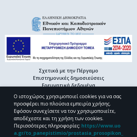
Σχετικά με την Πέργαμο
Επιστημονικές δημοσιεύσεις
Ερευνητικά δεδομένα
Διδακτορικές διατριβές & Γκρίζα βιβλιογραφία
Ο ιστοχώρος χρησιμοποιεί cookies για να σας
Προφίλ Ερευνητή
προσφέρει πιο πλούσια εμπειρία χρήσης.
Εφόσον συνεχίσετε να τον χρησιμοποιείτε,
αποδέχεστε και τη χρήση των cookies.
CC BY-NC 4.0
Περισσότερες πληροφορίες
:
https://www.uo
a.gr/to_panepistimio/prostasia_prosopikon_