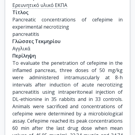
Ερευνητικό υλικό ΕΚΠΑ
Τίτλος
Pancreatic concentrations of cefepime in 
experimental necrotizing

pancreatitis
Γλώσσες Τεκμηρίου
Αγγλικά
Περίληψη
To evaluate the penetration of cefepime in the
inflamed pancreas, three doses of 50 mg/kg
were administered intramuscularly at 8-h
intervals after induction of acute necrotizing
pancreatitis using intraperitoneal injection of
DL-ethionine in 35 rabbits and in 33 controls.
Animals were sacrificed and concentrations of
cefepime were determined by a microbiological
assay. Cefepime reached its peak concentrations
60 min after the last drug dose when mean