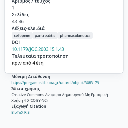
Αριθμός / τεύχος
1
Σελίδες
43-46
Λέξεις-κλειδιά
cefepime
pancreatitis
pharmacokinetics
DOI
10.1179/JOC.2003.15.1.43
Τελευταία τροποποίηση
πριν από 4 έτη
Μόνιμη Διεύθυνση
https://pergamos.lib.uoa.gr/uoa/dl/object/3083179
Άδεια χρήσης
Creative Commons Αναφορά Δημιουργού-Μη Εμπορική
Χρήση 4.0 (CC-BY-NC)
Εξαγωγή Citation
BibTeX,
RIS