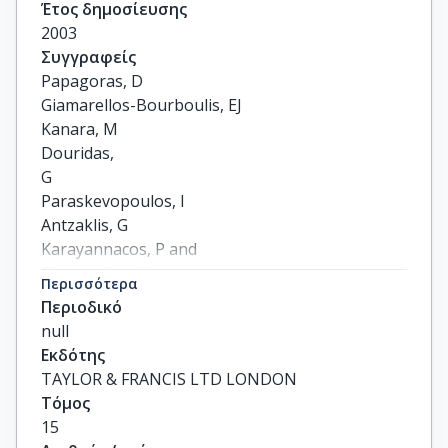
Έτος δημοσίευσης
2003
Συγγραφείς
Papagoras, D

Giamarellos-Bourboulis, EJ

Kanara, M

Douridas,

G

Paraskevopoulos, I

Antzaklis, G

Karayannacos, P and

Giamarellou, H
Περισσότερα
Περιοδικό
null
Εκδότης
TAYLOR & FRANCIS LTD LONDON
Τόμος
15