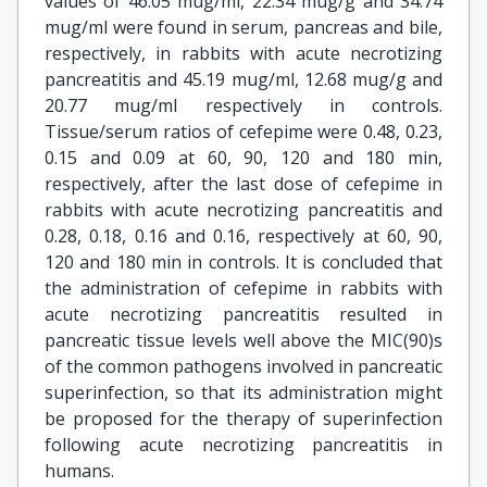
values of 46.05 mug/ml, 22.34 mug/g and 34.74
mug/ml were found in serum, pancreas and bile,
respectively, in rabbits with acute necrotizing
pancreatitis and 45.19 mug/ml, 12.68 mug/g and
20.77 mug/ml respectively in controls.
Tissue/serum ratios of cefepime were 0.48, 0.23,
0.15 and 0.09 at 60, 90, 120 and 180 min,
respectively, after the last dose of cefepime in
rabbits with acute necrotizing pancreatitis and
0.28, 0.18, 0.16 and 0.16, respectively at 60, 90,
120 and 180 min in controls. It is concluded that
the administration of cefepime in rabbits with
acute necrotizing pancreatitis resulted in
pancreatic tissue levels well above the MIC(90)s
of the common pathogens involved in pancreatic
superinfection, so that its administration might
be proposed for the therapy of superinfection
following acute necrotizing pancreatitis in
humans.