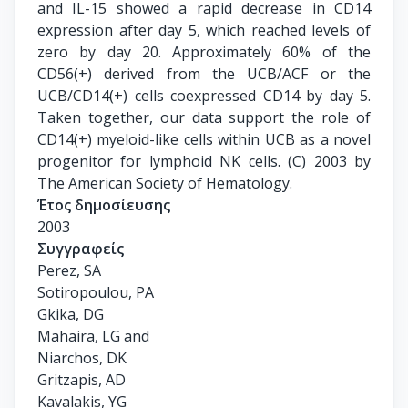
and IL-15 showed a rapid decrease in CD14
expression after day 5, which reached levels of
zero by day 20. Approximately 60% of the
CD56(+) derived from the UCB/ACF or the
UCB/CD14(+) cells coexpressed CD14 by day 5.
Taken together, our data support the role of
CD14(+) myeloid-like cells within UCB as a novel
progenitor for lymphoid NK cells. (C) 2003 by
The American Society of Hematology.
Έτος δημοσίευσης
2003
Συγγραφείς
Perez, SA

Sotiropoulou, PA

Gkika, DG

Mahaira, LG and

Niarchos, DK

Gritzapis, AD

Kavalakis, YG
