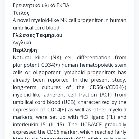
Ερευνητικό υλικό ΕΚΠΑ
Τίτλος
A novel myeloid-like NK cell progenitor in human 
umbilical cord blood
Γλώσσες Τεκμηρίου
Αγγλικά
Περίληψη
Natural killer (NK) cell differentiation from
pluripotent CD34(+) human hematopoietic stem
cells or oligopotent lymphoid progenitors has
already been reported. In the present study,
long-term cultures of the CD56(-)/CD34(-)
myeloid-like adherent cell fraction (ACF) from
umbilical cord blood (UCB), characterized by the
expression of CD14(+) as well as other myeloid
markers, were set up with flt3 ligand (FL) and
interleukin-15 (IL-15). The UCB/ACF gradually
expressed the CD56 marker, which reached fairly