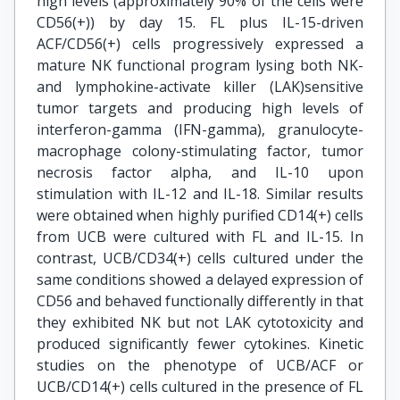
high levels (approximately 90% of the cells were
CD56(+)) by day 15. FL plus IL-15-driven
ACF/CD56(+) cells progressively expressed a
mature NK functional program lysing both NK-
and lymphokine-activate killer (LAK)sensitive
tumor targets and producing high levels of
interferon-gamma (IFN-gamma), granulocyte-
macrophage colony-stimulating factor, tumor
necrosis factor alpha, and IL-10 upon
stimulation with IL-12 and IL-18. Similar results
were obtained when highly purified CD14(+) cells
from UCB were cultured with FL and IL-15. In
contrast, UCB/CD34(+) cells cultured under the
same conditions showed a delayed expression of
CD56 and behaved functionally differently in that
they exhibited NK but not LAK cytotoxicity and
produced significantly fewer cytokines. Kinetic
studies on the phenotype of UCB/ACF or
UCB/CD14(+) cells cultured in the presence of FL