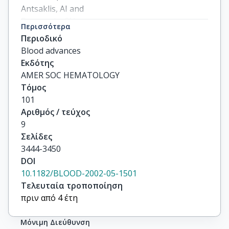
Antsaklis, AI and

Baxevanis, CN

Περισσότερα
Papamichail, M
Περιοδικό
Blood advances
Εκδότης
AMER SOC HEMATOLOGY
Τόμος
101
Αριθμός / τεύχος
9
Σελίδες
3444-3450
DOI
10.1182/BLOOD-2002-05-1501
Τελευταία τροποποίηση
πριν από 4 έτη
Μόνιμη Διεύθυνση