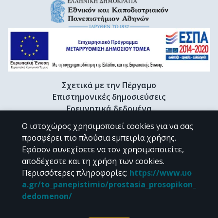
Σχετικά με την Πέργαμο
Επιστημονικές δημοσιεύσεις
Ερευνητικά δεδομένα
Διδακτορικές διατριβές & Γκρίζα βιβλιογραφία
Ο ιστοχώρος χρησιμοποιεί cookies για να σας
Προφίλ Ερευνητή
προσφέρει πιο πλούσια εμπειρία χρήσης.
Εφόσον συνεχίσετε να τον χρησιμοποιείτε,
αποδέχεστε και τη χρήση των cookies.
CC BY-NC 4.0
Περισσότερες πληροφορίες
:
https://www.uo
a.gr/to_panepistimio/prostasia_prosopikon_
Εκτός αν αναφέρεται διαφορετικά, το υλικό της "Περγάμου" διατίθεται
dedomenon/
υπό τους όρους της
CC BY-NC 4.0
άδειας Creative Commons
.