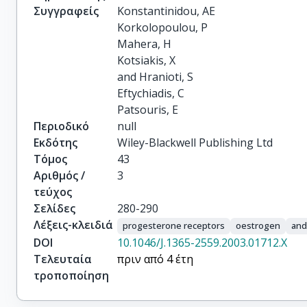
Συγγραφείς
Konstantinidou, AE

Korkolopoulou, P

Mahera, H

Kotsiakis, X

and Hranioti, S

Eftychiadis, C

Patsouris, E
Περιοδικό
null
Εκδότης
Wiley-Blackwell Publishing Ltd
Τόμος
43
Αριθμός /
3
τεύχος
Σελίδες
280-290
Λέξεις-κλειδιά
progesterone receptors
oestrogen
and
DOI
10.1046/J.1365-2559.2003.01712.X
Τελευταία
πριν από 4 έτη
τροποποίηση