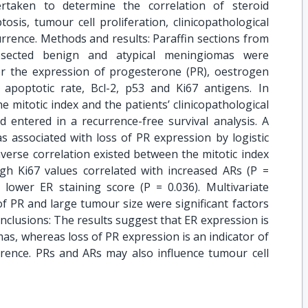
taken to determine the correlation of steroid
sis, tumour cell proliferation, clinicopathological
currence. Methods and results: Paraffin sections from
 resected benign and atypical meningiomas were
r the expression of progesterone (PR), oestrogen
apoptotic rate, Bcl-2, p53 and Ki67 antigens. In
e mitotic index and the patients’ clinicopathological
nd entered in a recurrence-free survival analysis. A
as associated with loss of PR expression by logistic
inverse correlation existed between the mitotic index
igh Ki67 values correlated with increased ARs (P =
 lower ER staining score (P = 0.036). Multivariate
of PR and large tumour size were significant factors
onclusions: The results suggest that ER expression is
mas, whereas loss of PR expression is an indicator of
rrence. PRs and ARs may also influence tumour cell