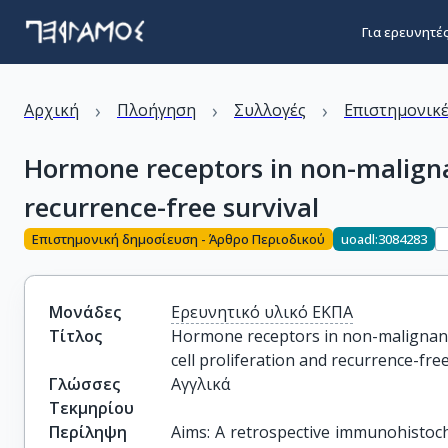
Για ερευνητέ
›
›
›
Αρχική
Πλοήγηση
Συλλογές
Επιστημονικέ
Hormone receptors in non-malignan
recurrence-free survival
Επιστημονική δημοσίευση - Άρθρο Περιοδικού
uoadl:3084283
Μονάδες
Ερευνητικό υλικό ΕΚΠΑ
Τίτλος
Hormone receptors in non-malignant
cell proliferation and recurrence-free
Γλώσσες
Αγγλικά
Τεκμηρίου
Περίληψη
Aims: A retrospective immunohistoche