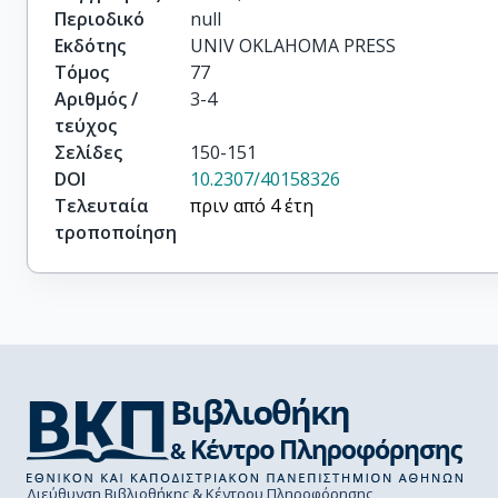
Περιοδικό
null
Εκδότης
UNIV OKLAHOMA PRESS
Τόμος
77
Αριθμός /
3-4
τεύχος
Σελίδες
150-151
DOI
10.2307/40158326
Τελευταία
πριν από 4 έτη
τροποποίηση
Διεύθυνση Βιβλιοθήκης & Κέντρου Πληροφόρησης