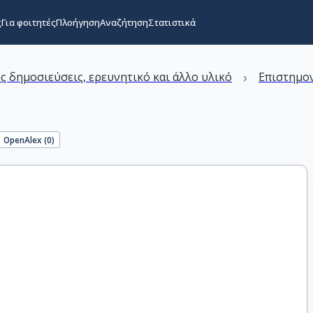
ς
Για φοιτητές
Πλοήγηση
Αναζήτηση
Στατιστικά
›
ς δημοσιεύσεις, ερευνητικό και άλλο υλικό
Επιστημον
OpenAlex (
0
)