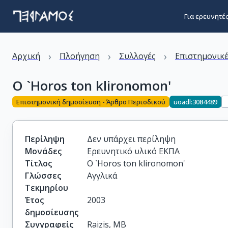
Για ερευνητέ
›
›
›
Αρχική
Πλοήγηση
Συλλογές
Επιστημονικέ
O `Horos ton klironomon'
Επιστημονική δημοσίευση - Άρθρο Περιοδικού
uoadl:3084489
Περίληψη
Δεν υπάρχει περίληψη
Μονάδες
Ερευνητικό υλικό ΕΚΠΑ
Τίτλος
O `Horos ton klironomon'
Γλώσσες
Αγγλικά
Τεκμηρίου
Έτος
2003
δημοσίευσης
Συγγραφείς
Raizis, MB