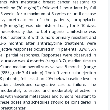
nts with metastatic breast cancer resistant to
norelbine (30 mg/m(2)) followed 1 hour later by full
 3 weeks for a maximum of 8 cycles or until disease
vy pretreatment of the patients, prophylactic
or (5 mug/kg) was administered daily for 5-10 days.
 neurotoxicity due to both agents, amifostine was
-four patients: 8 with tumors primary resistant and
3-6 months after anthracycline treatment, were
Objective responses occurred in 11 patients (32%; 95%
), all partial responses. Responses were observed in
 duration was 4 months (range 3-7), median time to
9) and median overall survival was 8 months (range
35% grade 3-4 toxicity). The left ventricular ejection
 patients, fell less than 20% below baseline level in
tient developed congestive cardiac failure. The
 moderately tolerated and moderately effective in
ts with visceral metastases and tumors resistant to
 these doses and schedules should be considered in
breast cancer.