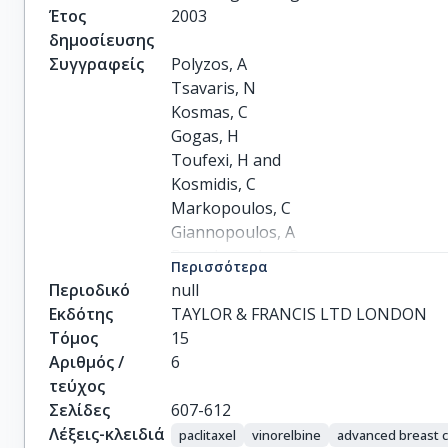
Έτος
2003
δημοσίευσης
Συγγραφείς
Polyzos, A

Tsavaris, N

Kosmas, C

Gogas, H

Toufexi, H and

Kosmidis, C

Markopoulos, C

Giannopoulos, A

Papadopoulos, O

Περισσότερα
and Stamatiadis, D

Περιοδικό
null
Kouraklis, G
Εκδότης
TAYLOR & FRANCIS LTD LONDON
Τόμος
15
Αριθμός /
6
τεύχος
Σελίδες
607-612
Λέξεις-κλειδιά
paclitaxel
vinorelbine
advanced breast 