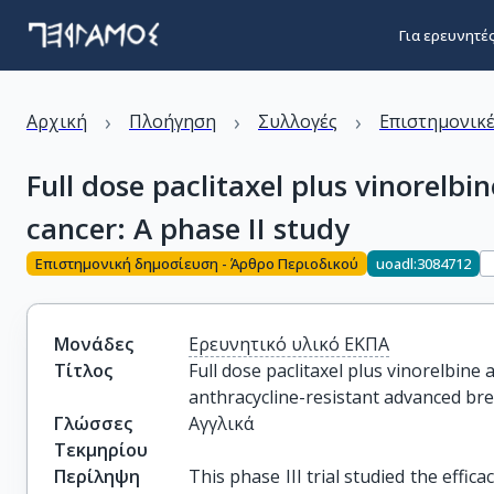
Για ερευνητέ
›
›
›
Αρχική
Πλοήγηση
Συλλογές
Επιστημονικέ
Full dose paclitaxel plus vinorelb
cancer: A phase II study
Επιστημονική δημοσίευση - Άρθρο Περιοδικού
uoadl:3084712
Μονάδες
Ερευνητικό υλικό ΕΚΠΑ
Τίτλος
Full dose paclitaxel plus vinorelbine
anthracycline-resistant advanced bre
Γλώσσες
Αγγλικά
Τεκμηρίου
Περίληψη
This phase III trial studied the effica