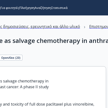
ς
Για φοιτητές
Πλοήγηση
Αναζήτηση
Στατιστικά
›
ς δημοσιεύσεις, ερευνητικό και άλλο υλικό
Επιστημον
ine as salvage chemotherapy in anthr
OpenAlex (
20
)
 as salvage chemotherapy in

ast cancer: A phase II study
cy and toxicity of full dose paclitaxel plus vinorelbine,