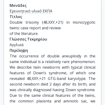
Μονάδες
Ερευνητικό υλικό ΕΚΠΑ
Τίτλος
Double trisomy (48,XXY,+21) in monozygotic 
twins: case report and review

of the literature
Γλώσσες Τεκμηρίου
Αγγλικά
Περίληψη
The occurrence of double aneuploidy in the
same individual is a relatively rare phenomenon.
We describe twin newborns with typical clinical
features of Down’s syndrome, of which one
revealed 48,XXY,+21 GTG-band karyotype. The
second newborn died 2 days after its birth, and
was clinically diagnosed having Down syndrome.
Due to the same clinical features of the twins,
the common placenta and amniotic sac, we