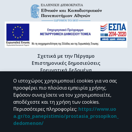
Σχετικά με την Πέργαμο
Επιστημονικές δημοσιεύσεις
Ερευνητικά δεδομένα
Διδακτορικές διατριβές & Γκρίζα βιβλιογραφία
Ο ιστοχώρος χρησιμοποιεί cookies για να σας
Προφίλ Ερευνητή
προσφέρει πιο πλούσια εμπειρία χρήσης.
Εφόσον συνεχίσετε να τον χρησιμοποιείτε,
αποδέχεστε και τη χρήση των cookies.
CC BY-NC 4.0
Περισσότερες πληροφορίες
:
https://www.uo
a.gr/to_panepistimio/prostasia_prosopikon_
Εκτός αν αναφέρεται διαφορετικά, το υλικό της "Περγάμου" διατίθεται
dedomenon/
υπό τους όρους της
CC BY-NC 4.0
άδειας Creative Commons
.