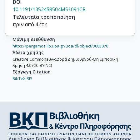
DOI
10.1191/1352458504MS1091CR
Τελευταία τροποποίηση
πριν από 4 έτη
Μόνιμη Διεύθυνση
https://pergamos.lib.uoa.gr/uoa/dl/object/3085070
Άδεια χρήσης
Creative Commons Αναφορά Δημιουργού-Μη Εμπορική
Χρήση 4.0 (CC-BY-NC)
Εξαγωγή Citation
BibTeX,
RIS
Διεύθυνση Βιβλιοθήκης & Κέντρου Πληροφόρησης