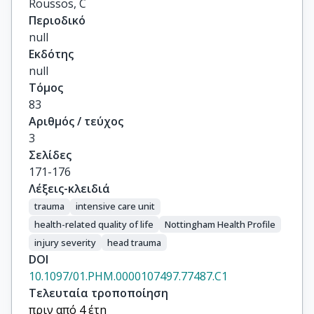
Roussos, C
Περιοδικό
null
Εκδότης
null
Τόμος
83
Αριθμός / τεύχος
3
Σελίδες
171-176
Λέξεις-κλειδιά
trauma
intensive care unit
health-related quality of life
Nottingham Health Profile
injury severity
head trauma
DOI
10.1097/01.PHM.0000107497.77487.C1
Τελευταία τροποποίηση
πριν από 4 έτη