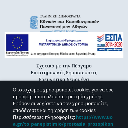
Σχετικά με την Πέργαμο
Επιστημονικές δημοσιεύσεις
Ερευνητικά δεδομένα
Διδακτορικές διατριβές & Γκρίζα βιβλιογραφία
Ο ιστοχώρος χρησιμοποιεί cookies για να σας
Προφίλ Ερευνητή
προσφέρει πιο πλούσια εμπειρία χρήσης.
Εφόσον συνεχίσετε να τον χρησιμοποιείτε,
αποδέχεστε και τη χρήση των cookies.
CC BY-NC 4.0
Περισσότερες πληροφορίες
:
https://www.uo
a.gr/to_panepistimio/prostasia_prosopikon_
Εκτός αν αναφέρεται διαφορετικά, το υλικό της "Περγάμου" διατίθεται