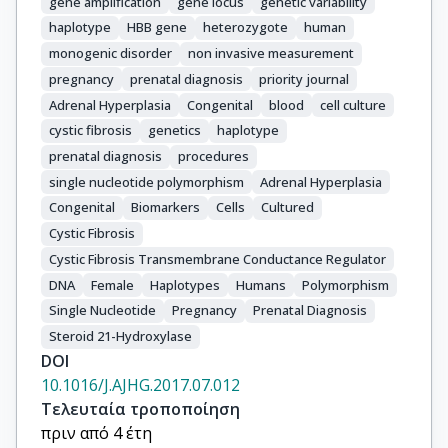
gene amplification
gene locus
genetic variability
haplotype
HBB gene
heterozygote
human
monogenic disorder
non invasive measurement
pregnancy
prenatal diagnosis
priority journal
Adrenal Hyperplasia
Congenital
blood
cell culture
cystic fibrosis
genetics
haplotype
prenatal diagnosis
procedures
single nucleotide polymorphism
Adrenal Hyperplasia
Congenital
Biomarkers
Cells
Cultured
Cystic Fibrosis
Cystic Fibrosis Transmembrane Conductance Regulator
DNA
Female
Haplotypes
Humans
Polymorphism
Single Nucleotide
Pregnancy
Prenatal Diagnosis
Steroid 21-Hydroxylase
DOI
10.1016/J.AJHG.2017.07.012
Τελευταία τροποποίηση
πριν από 4 έτη