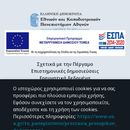
Σχετικά με την Πέργαμο
Επιστημονικές δημοσιεύσεις
Ερευνητικά δεδομένα
Διδακτορικές διατριβές & Γκρίζα βιβλιογραφία
Ο ιστοχώρος χρησιμοποιεί cookies για να σας
Προφίλ Ερευνητή
προσφέρει πιο πλούσια εμπειρία χρήσης.
Εφόσον συνεχίσετε να τον χρησιμοποιείτε,
αποδέχεστε και τη χρήση των cookies.
CC BY-NC 4.0
Περισσότερες πληροφορίες
:
https://www.uo
a.gr/to_panepistimio/prostasia_prosopikon_
Εκτός αν αναφέρεται διαφορετικά, το υλικό της "Περγάμου" διατίθεται