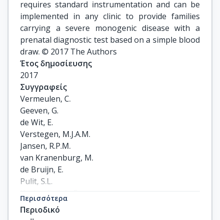
requires standard instrumentation and can be
implemented in any clinic to provide families
carrying a severe monogenic disease with a
prenatal diagnostic test based on a simple blood
draw. © 2017 The Authors
Έτος δημοσίευσης
2017
Συγγραφείς
Vermeulen, C.

Geeven, G.

de Wit, E.

Verstegen, M.J.A.M.

Jansen, R.P.M.

van Kranenburg, M.

de Bruijn, E.

Pulit, S.L.

Kruisselbrink, E.

Περισσότερα
Shahsavari, Z.

Περιοδικό
Omrani, D.
