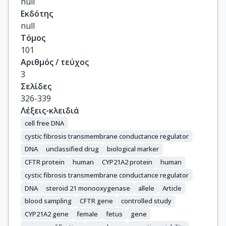
null
Zeinali, F.

Εκδότης
Najmabadi, H.

null
Katsila, T.

Τόμος
Vrettou, C.

101
Patrinos, G.P.

Αριθμός / τεύχος
Traeger-Synodinos, J.

3
Splinter, E.

Σελίδες
Beekman, J.M.

326-339
Kheradmand Kia, S.

Λέξεις-κλειδιά
te Meerman, G.J.

cell free DNA
Ploos van Amstel, H.K.

cystic fibrosis transmembrane conductance regulator
de Laat, W.
DNA
unclassified drug
biological marker
CFTR protein
human
CYP21A2 protein
human
cystic fibrosis transmembrane conductance regulator
DNA
steroid 21 monooxygenase
allele
Article
blood sampling
CFTR gene
controlled study
CYP21A2 gene
female
fetus
gene