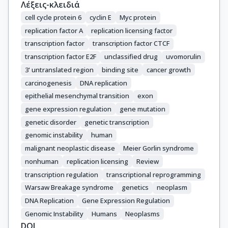
Λέξεις-κλειδιά
cell cycle protein 6
cyclin E
Myc protein
replication factor A
replication licensing factor
transcription factor
transcription factor CTCF
transcription factor E2F
unclassified drug
uvomorulin
3' untranslated region
binding site
cancer growth
carcinogenesis
DNA replication
epithelial mesenchymal transition
exon
gene expression regulation
gene mutation
genetic disorder
genetic transcription
genomic instability
human
malignant neoplastic disease
Meier Gorlin syndrome
nonhuman
replication licensing
Review
transcription regulation
transcriptional reprogramming
Warsaw Breakage syndrome
genetics
neoplasm
DNA Replication
Gene Expression Regulation
Genomic Instability
Humans
Neoplasms
DOI