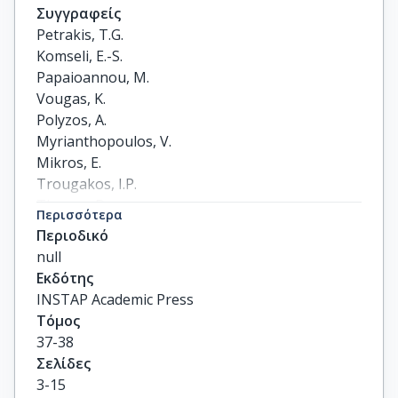
Συγγραφείς
Petrakis, T.G.

Komseli, E.-S.

Papaioannou, M.

Vougas, K.

Polyzos, A.

Myrianthopoulos, V.

Mikros, E.

Trougakos, I.P.

Thanos, D.

Περισσότερα
Branzei, D.

Περιοδικό
Townsend, P.

null
Gorgoulis, V.G.
Εκδότης
INSTAP Academic Press
Τόμος
37-38
Σελίδες
3-15