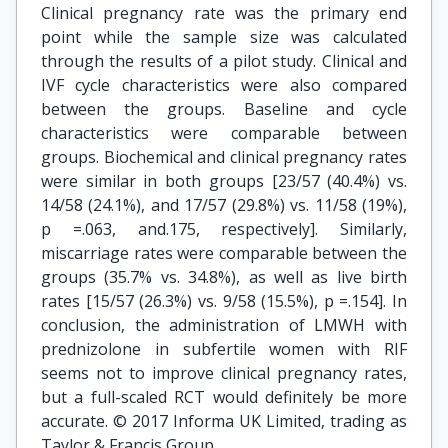
Clinical pregnancy rate was the primary end
point while the sample size was calculated
through the results of a pilot study. Clinical and
IVF cycle characteristics were also compared
between the groups. Baseline and cycle
characteristics were comparable between
groups. Biochemical and clinical pregnancy rates
were similar in both groups [23/57 (40.4%) vs.
14/58 (24.1%), and 17/57 (29.8%) vs. 11/58 (19%),
p =.063, and.175, respectively]. Similarly,
miscarriage rates were comparable between the
groups (35.7% vs. 34.8%), as well as live birth
rates [15/57 (26.3%) vs. 9/58 (15.5%), p =.154]. In
conclusion, the administration of LMWH with
prednizolone in subfertile women with RIF
seems not to improve clinical pregnancy rates,
but a full-scaled RCT would definitely be more
accurate. © 2017 Informa UK Limited, trading as
Taylor & Francis Group.