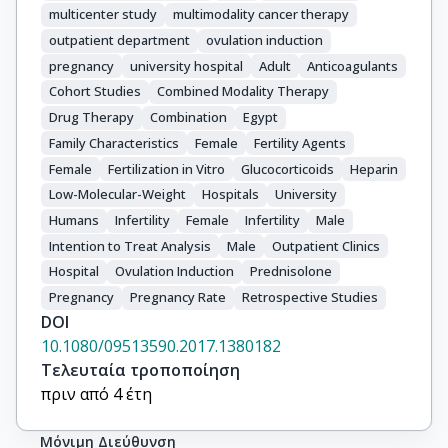
multicenter study
multimodality cancer therapy
outpatient department
ovulation induction
pregnancy
university hospital
Adult
Anticoagulants
Cohort Studies
Combined Modality Therapy
Drug Therapy
Combination
Egypt
Family Characteristics
Female
Fertility Agents
Female
Fertilization in Vitro
Glucocorticoids
Heparin
Low-Molecular-Weight
Hospitals
University
Humans
Infertility
Female
Infertility
Male
Intention to Treat Analysis
Male
Outpatient Clinics
Hospital
Ovulation Induction
Prednisolone
Pregnancy
Pregnancy Rate
Retrospective Studies
DOI
10.1080/09513590.2017.1380182
Τελευταία τροποποίηση
πριν από 4 έτη
Μόνιμη Διεύθυνση