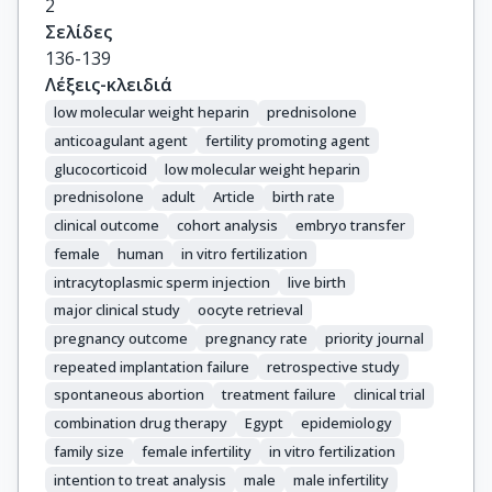
2
Σελίδες
136-139
Λέξεις-κλειδιά
low molecular weight heparin
prednisolone
anticoagulant agent
fertility promoting agent
glucocorticoid
low molecular weight heparin
prednisolone
adult
Article
birth rate
clinical outcome
cohort analysis
embryo transfer
female
human
in vitro fertilization
intracytoplasmic sperm injection
live birth
major clinical study
oocyte retrieval
pregnancy outcome
pregnancy rate
priority journal
repeated implantation failure
retrospective study
spontaneous abortion
treatment failure
clinical trial
combination drug therapy
Egypt
epidemiology
family size
female infertility
in vitro fertilization
intention to treat analysis
male
male infertility