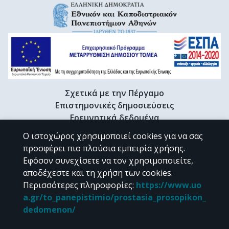
Σχετικά με την Πέργαμο
Επιστημονικές δημοσιεύσεις
Ερευνητικά δεδομένα
Διδακτορικές διατριβές & Γκρίζα βιβλιογραφία
Ο ιστοχώρος χρησιμοποιεί cookies για να σας
Προφίλ Ερευνητή
προσφέρει πιο πλούσια εμπειρία χρήσης.
Εφόσον συνεχίσετε να τον χρησιμοποιείτε,
αποδέχεστε και τη χρήση των cookies.
CC BY-NC 4.0
Περισσότερες πληροφορίες
:
https://www.uo
a.gr/to_panepistimio/prostasia_prosopikon_
Εκτός αν αναφέρεται διαφορετικά, το υλικό της "Περγάμου" διατίθεται
dedomenon/
υπό τους όρους της
CC BY-NC 4.0
άδειας Creative Commons
.