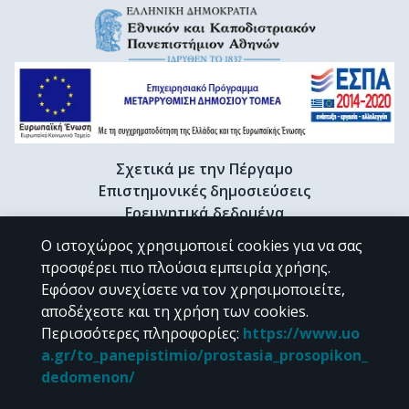
Σχετικά με την Πέργαμο
Επιστημονικές δημοσιεύσεις
Ερευνητικά δεδομένα
Διδακτορικές διατριβές & Γκρίζα βιβλιογραφία
Ο ιστοχώρος χρησιμοποιεί cookies για να σας
Προφίλ Ερευνητή
προσφέρει πιο πλούσια εμπειρία χρήσης.
Εφόσον συνεχίσετε να τον χρησιμοποιείτε,
αποδέχεστε και τη χρήση των cookies.
CC BY-NC 4.0
Περισσότερες πληροφορίες
:
https://www.uo
a.gr/to_panepistimio/prostasia_prosopikon_
Εκτός αν αναφέρεται διαφορετικά, το υλικό της "Περγάμου" διατίθεται
dedomenon/
υπό τους όρους της
CC BY-NC 4.0
άδειας Creative Commons
.