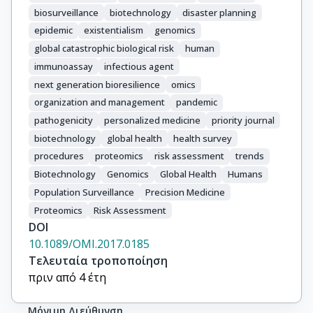
biosurveillance
biotechnology
disaster planning
epidemic
existentialism
genomics
global catastrophic biological risk
human
immunoassay
infectious agent
next generation bioresilience
omics
organization and management
pandemic
pathogenicity
personalized medicine
priority journal
biotechnology
global health
health survey
procedures
proteomics
risk assessment
trends
Biotechnology
Genomics
Global Health
Humans
Population Surveillance
Precision Medicine
Proteomics
Risk Assessment
DOI
10.1089/OMI.2017.0185
Τελευταία τροποποίηση
πριν από 4 έτη
Μόνιμη Διεύθυνση