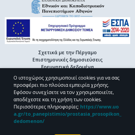
Σχετικά με την Πέργαμο
Επιστημονικές δημοσιεύσεις
Ερευνητικά δεδομένα
Διδακτορικές διατριβές & Γκρίζα βιβλιογραφία
Ο ιστοχώρος χρησιμοποιεί cookies για να σας
Προφίλ Ερευνητή
προσφέρει πιο πλούσια εμπειρία χρήσης.
Εφόσον συνεχίσετε να τον χρησιμοποιείτε,
αποδέχεστε και τη χρήση των cookies.
CC BY-NC 4.0
Περισσότερες πληροφορίες
:
https://www.uo
a.gr/to_panepistimio/prostasia_prosopikon_
Εκτός αν αναφέρεται διαφορετικά, το υλικό της "Περγάμου" διατίθεται
dedomenon/
υπό τους όρους της
CC BY-NC 4.0
άδειας Creative Commons
.