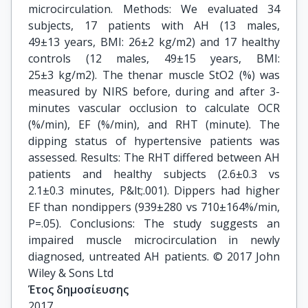
microcirculation. Methods: We evaluated 34
subjects, 17 patients with AH (13 males,
49±13 years, BMI: 26±2 kg/m2) and 17 healthy
controls (12 males, 49±15 years, BMI:
25±3 kg/m2). The thenar muscle StO2 (%) was
measured by NIRS before, during and after 3-
minutes vascular occlusion to calculate OCR
(%/min), EF (%/min), and RHT (minute). The
dipping status of hypertensive patients was
assessed. Results: The RHT differed between AH
patients and healthy subjects (2.6±0.3 vs
2.1±0.3 minutes, P&lt;.001). Dippers had higher
EF than nondippers (939±280 vs 710±164%/min,
P=.05). Conclusions: The study suggests an
impaired muscle microcirculation in newly
diagnosed, untreated AH patients. © 2017 John
Wiley & Sons Ltd
Έτος δημοσίευσης
2017