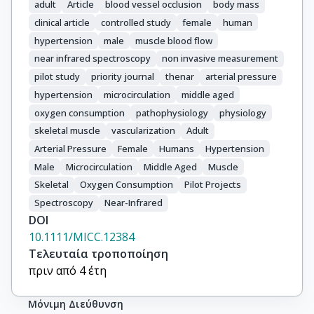
adult
Article
blood vessel occlusion
body mass
clinical article
controlled study
female
human
hypertension
male
muscle blood flow
near infrared spectroscopy
non invasive measurement
pilot study
priority journal
thenar
arterial pressure
hypertension
microcirculation
middle aged
oxygen consumption
pathophysiology
physiology
skeletal muscle
vascularization
Adult
Arterial Pressure
Female
Humans
Hypertension
Male
Microcirculation
Middle Aged
Muscle
Skeletal
Oxygen Consumption
Pilot Projects
Spectroscopy
Near-Infrared
DOI
10.1111/MICC.12384
Τελευταία τροποποίηση
πριν από 4 έτη
Μόνιμη Διεύθυνση