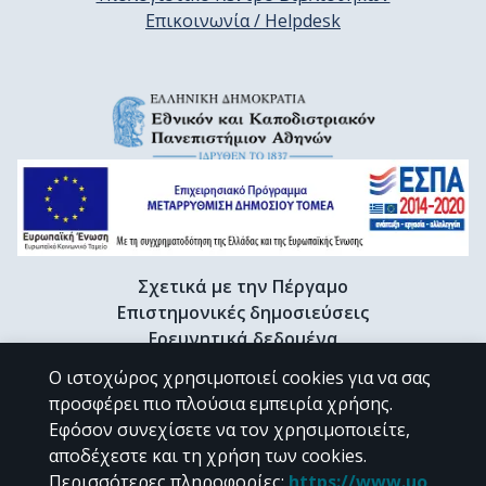
Επικοινωνία / Helpdesk
Σχετικά με την Πέργαμο
Επιστημονικές δημοσιεύσεις
Ερευνητικά δεδομένα
Διδακτορικές διατριβές & Γκρίζα βιβλιογραφία
Ο ιστοχώρος χρησιμοποιεί cookies για να σας
Προφίλ Ερευνητή
προσφέρει πιο πλούσια εμπειρία χρήσης.
Εφόσον συνεχίσετε να τον χρησιμοποιείτε,
αποδέχεστε και τη χρήση των cookies.
CC BY-NC 4.0
Περισσότερες πληροφορίες
:
https://www.uo