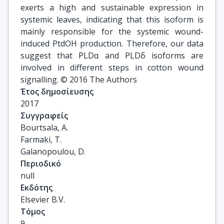
exerts a high and sustainable expression in
systemic leaves, indicating that this isoform is
mainly responsible for the systemic wound-
induced PtdOH production. Therefore, our data
suggest that PLDα and PLDδ isoforms are
involved in different steps in cotton wound
signalling. © 2016 The Authors
Έτος δημοσίευσης
2017
Συγγραφείς
Bourtsala, A.

Farmaki, T.

Galanopoulou, D.
Περιοδικό
null
Εκδότης
Elsevier B.V.
Τόμος
9