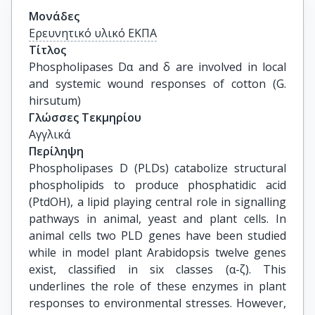
Μονάδες
Ερευνητικό υλικό ΕΚΠΑ
Τίτλος
Phospholipases Dα and δ are involved in local 
and systemic wound responses of cotton (G. 
hirsutum)
Γλώσσες Τεκμηρίου
Αγγλικά
Περίληψη
Phospholipases D (PLDs) catabolize structural
phospholipids to produce phosphatidic acid
(PtdOH), a lipid playing central role in signalling
pathways in animal, yeast and plant cells. In
animal cells two PLD genes have been studied
while in model plant Arabidopsis twelve genes
exist, classified in six classes (α-ζ). This
underlines the role of these enzymes in plant
responses to environmental stresses. However,