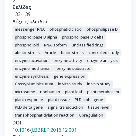
Σελίδες
133-139
Λέξεις-κλειδιά
messenger RNA
phosphatidic acid
phospholipase D
phospholipase D alpha
phospholipase D delta
phospholipid
RNA isoform
unclassified drug
abiotic stress
Article
biotic stress
controlled study
enzyme activation
enzyme activity
enzyme analysis
enzyme mechanism
enzyme substrate
enzyme synthesis
gene expression
Gossypium hirsutum
in vitro study
in vivo study
microsome
nonhuman
plant leaf
plant metabolism
plant response
plant tissue
PLD alpha gene
PLD delta gene
signal transduction
tissue level
transphosphatidylation reaction
upregulation
DOI
10.1016/J.BBREP.2016.12.001