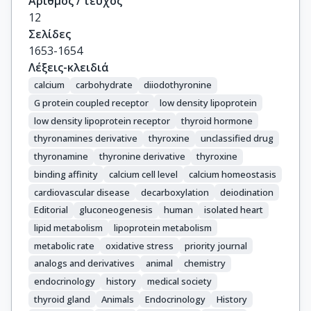
Αριθμός / τεύχος
12
Σελίδες
1653-1654
Λέξεις-κλειδιά
calcium
carbohydrate
diiodothyronine
G protein coupled receptor
low density lipoprotein
low density lipoprotein receptor
thyroid hormone
thyronamines derivative
thyroxine
unclassified drug
thyronamine
thyronine derivative
thyroxine
binding affinity
calcium cell level
calcium homeostasis
cardiovascular disease
decarboxylation
deiodination
Editorial
gluconeogenesis
human
isolated heart
lipid metabolism
lipoprotein metabolism
metabolic rate
oxidative stress
priority journal
analogs and derivatives
animal
chemistry
endocrinology
history
medical society
thyroid gland
Animals
Endocrinology
History