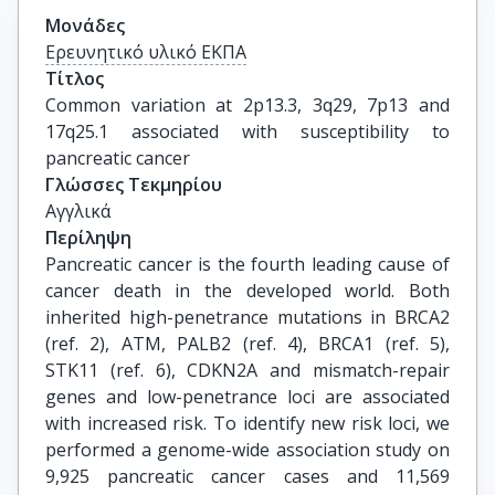
Μονάδες
Ερευνητικό υλικό ΕΚΠΑ
Τίτλος
Common variation at 2p13.3, 3q29, 7p13 and 
17q25.1 associated with susceptibility to 
pancreatic cancer
Γλώσσες Τεκμηρίου
Αγγλικά
Περίληψη
Pancreatic cancer is the fourth leading cause of
cancer death in the developed world. Both
inherited high-penetrance mutations in BRCA2
(ref. 2), ATM, PALB2 (ref. 4), BRCA1 (ref. 5),
STK11 (ref. 6), CDKN2A and mismatch-repair
genes and low-penetrance loci are associated
with increased risk. To identify new risk loci, we
performed a genome-wide association study on
9,925 pancreatic cancer cases and 11,569