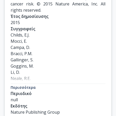
cancer risk. © 2015 Nature America, Inc. All
rights reserved.
Έτος δημοσίευσης
2015
Συγγραφείς
Childs, E.J.

Mocci, E.

Campa, D.

Bracci, P.M.

Gallinger, S.

Goggins, M.

Li, D.

Neale, R.E.

Olson, S.H.

Περισσότερα
Scelo, G.

Περιοδικό
Amundadottir, L.T.

null
Bamlet, W.R.

Εκδότης
Bijlsma, M.F.

Nature Publishing Group
Blackford, A.
