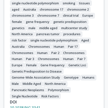
Holly, E.A.

single nucleotide polymorphism
smoking
tissues
Hoover, R.N.

aged
Australia
chromosome 17
chromosome 2
Hung, R.J.

chromosome 3
chromosome 7
clinical trial
Europe
Janout, V.

female
gene frequency
genetic predisposition
Key, T.J.

genetics
male
middle aged
multicenter study
Kupcinskas, J.

North America
pancreas tumor
procedures
Kurtz, R.C.

risk factor
single nucleotide polymorphism
Aged
Landi, S.

Australia
Chromosomes
Human
Pair 17
Lu, L.

Chromosomes
Human
Pair 2
Chromosomes
Malecka-Panas, E.

Human
Pair 3
Chromosomes
Human
Pair 7
Mambrini, A.

Mohelnikova-Duchonova, B.

Europe
Female
Gene Frequency
Genetic Loci
Neoptolemos, J.P.

Genetic Predisposition to Disease
Oberg, A.L.

Genome-Wide Association Study
Genotype
Humans
Orlow, I.

Male
Middle Aged
North America
Pasquali, C.

Pancreatic Neoplasms
Polymorphism
Pezzilli, R.

Single Nucleotide
Risk Factors
Rizzato, C.

DOI
Saldia, A.

10.1038/NG.3341