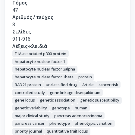
Τόμος
Borges, M.

47
Brennan, P.

Αριθμός / τεύχος
Brenner, H.

8
Bueno-De-Mesquita, H.B.

Σελίδες
Canzian, F.

911-916
Capurso, G.

Λέξεις-κλειδιά
Cavestro, G.M.

E1A associated p300 protein
Chaffee, K.G.

hepatocyte nuclear factor 1
Chanock, S.J.

hepatocyte nuclear factor 3alpha
Cleary, S.P.

hepatocyte nuclear factor 3beta
protein
Cotterchio, M.

RAD21 protein
unclassified drug
Article
cancer risk
Foretova, L.

controlled study
gene linkage disequilibrium
Fuchs, C.

gene locus
genetic association
genetic susceptibility
Funel, N.

Gazouli, M.

genetic variability
genotype
human
Hassan, M.

major clinical study
pancreas adenocarcinoma
Herman, J.M.

pancreas cancer
phenotype
phenotypic variation
Holcatova, I.

priority journal
quantitative trait locus