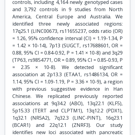
controls, including 4,164 newly genotyped cases
and 3,792 controls in 9 studies from North
America, Central Europe and Australia. We
identified three newly associated regions:
17q25.1 (LINC00673, rs11655237, odds ratio (OR)
= 1.26, 95% confidence interval (CI) = 1.19-1.34, P
= 1.42 × 10-14), 7p13 (SUGCT, rs17688601, OR =
0.88, 95% CI = 0.84-0.92, P = 1.41 × 10-8) and 3q29
(TP63, rs9854771, OR = 0.89, 95% CI = 0.85-0.93, P
= 2.35 × 10-8). We detected significant
association at 2p13.3 (ETAA1, rs1486134, OR =
1.14, 95% CI = 1.09-1.19, P = 3.36 × 10-9), a region
with previous suggestive evidence in Han
Chinese. We replicated previously reported
associations at 9q34.2 (ABO), 13q22.1 (KLF5),
5p15.33 (TERT and CLPTM1), 13q12.2 (PDX1),
1q32.1 (NR5A2), 7q32.3 (LINC-PINT), 16q23.1
(BCAR1) and 22q12.1 (ZNRF3). Our study
identifies new loci associated with pancreatic