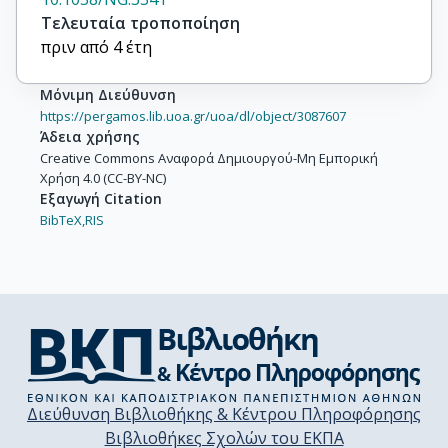
Scarpa, A.

Τελευταία τροποποίηση
Stolzenberg-Solomon, R.Z.

πριν από 4 έτη
Strobel, O.

Tavano, F.

Μόνιμη Διεύθυνση
Vashist, Y.K.

https://pergamos.lib.uoa.gr/uoa/dl/object/3087607
Vodicka, P.

Άδεια χρήσης
Wolpin, B.M.

Creative Commons Αναφορά Δημιουργού-Μη Εμπορική
Χρήση 4.0 (CC-BY-NC)
Yu, H.

Εξαγωγή Citation
Petersen, G.M.

BibTeX,
RIS
Risch, H.A.

Klein, A.P.
Διεύθυνση Βιβλιοθήκης & Κέντρου Πληροφόρησης
Βιβλιοθήκες Σχολών του ΕΚΠΑ