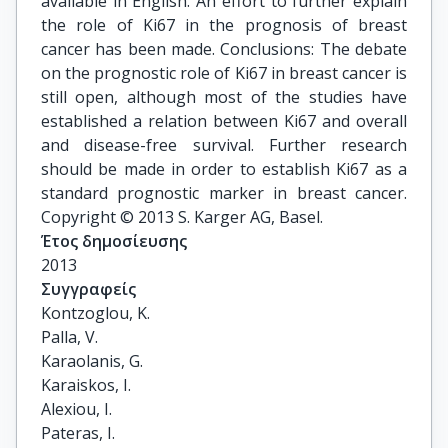
available in English. An effort to further explain
the role of Ki67 in the prognosis of breast
cancer has been made. Conclusions: The debate
on the prognostic role of Ki67 in breast cancer is
still open, although most of the studies have
established a relation between Ki67 and overall
and disease-free survival. Further research
should be made in order to establish Ki67 as a
standard prognostic marker in breast cancer.
Copyright © 2013 S. Karger AG, Basel.
Έτος δημοσίευσης
2013
Συγγραφείς
Kontzoglou, K.

Palla, V.

Karaolanis, G.

Karaiskos, I.

Alexiou, I.

Pateras, I.
