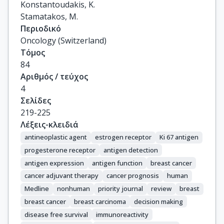
Konstantoudakis, K.

Stamatakos, M.
Περιοδικό
Oncology (Switzerland)
Τόμος
84
Αριθμός / τεύχος
4
Σελίδες
219-225
Λέξεις-κλειδιά
antineoplastic agent
estrogen receptor
Ki 67 antigen
progesterone receptor
antigen detection
antigen expression
antigen function
breast cancer
cancer adjuvant therapy
cancer prognosis
human
Medline
nonhuman
priority journal
review
breast
breast cancer
breast carcinoma
decision making
disease free survival
immunoreactivity