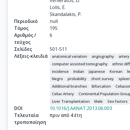
Venieratos, D.

Lolis, E.

Skandalakis, P.
Περιοδικό
null
Τόμος
195
Αριθμός /
6
τεύχος
Σελίδες
501-511
Λέξεις-κλειδιά
anatomical variation
angiography
artery
computer assisted tomography
ethnic di
incidence
Indian
Japanese
Korean
l
Negro
probability
short survey
spleen
Additional branches
Bifurcation
Celiaco
Celiac Artery
Continental Population Grou
Liver Transplantation
Male
Sex Factors
DOI
10.1016/J.AANAT.2013.06.003
Τελευταία
πριν από 4 έτη
τροποποίηση