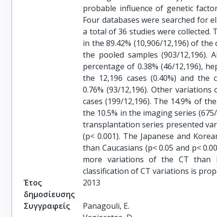
probable influence of genetic factor
Four databases were searched for eli
a total of 36 studies were collected.
in the 89.42% (10,906/12,196) of the 
the pooled samples (903/12,196). A
percentage of 0.38% (46/12,196), h
the 12,196 cases (0.40%) and the c
0.76% (93/12,196). Other variations
cases (199/12,196). The 14.9% of the
the 10.5% in the imaging series (675
transplantation series presented varia
(p< 0.001). The Japanese and Korea
than Caucasians (p< 0.05 and p< 0.0
more variations of the CT than I
classification of CT variations is pr
Έτος
2013
δημοσίευσης
Συγγραφείς
Panagouli, E.
