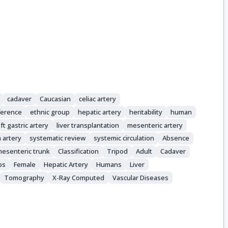
cadaver
Caucasian
celiac artery
fference
ethnic group
hepatic artery
heritability
human
eft gastric artery
liver transplantation
mesenteric artery
 artery
systematic review
systemic circulation
Absence
mesenteric trunk
Classification
Tripod
Adult
Cadaver
ps
Female
Hepatic Artery
Humans
Liver
Tomography
X-Ray Computed
Vascular Diseases