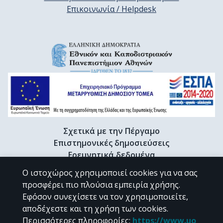
Επικοινωνία / Helpdesk
Σχετικά με την Πέργαμο
Επιστημονικές δημοσιεύσεις
Ερευνητικά δεδομένα
Διδακτορικές διατριβές & Γκρίζα βιβλιογραφία
Ο ιστοχώρος χρησιμοποιεί cookies για να σας
Προφίλ Ερευνητή
προσφέρει πιο πλούσια εμπειρία χρήσης.
Εφόσον συνεχίσετε να τον χρησιμοποιείτε,
αποδέχεστε και τη χρήση των cookies.
CC BY-NC 4.0
Περισσότερες πληροφορίες
:
https://www.uo