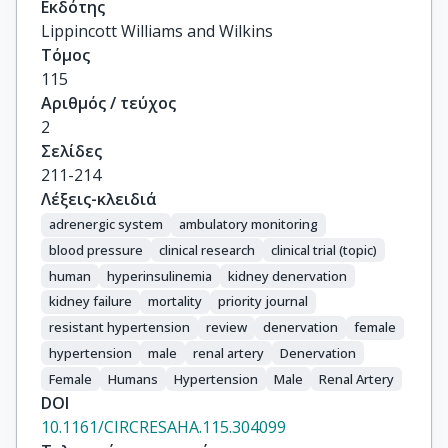
Εκδότης
Lippincott Williams and Wilkins
Τόμος
115
Αριθμός / τεύχος
2
Σελίδες
211-214
Λέξεις-κλειδιά
adrenergic system
ambulatory monitoring
blood pressure
clinical research
clinical trial (topic)
human
hyperinsulinemia
kidney denervation
kidney failure
mortality
priority journal
resistant hypertension
review
denervation
female
hypertension
male
renal artery
Denervation
Female
Humans
Hypertension
Male
Renal Artery
DOI
10.1161/CIRCRESAHA.115.304099